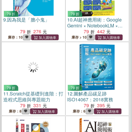
79 折
79 折
9.
因為我是「膽小鬼」
10.
AI超神應用術：Google
Gemini × NotebookLM ×
79
276
Nano Banana × Omni ×
79
442
Flow × Gemini Live全解鎖
庫存：10
庫存 > 10
(附範例素材/提示詞/影音教
學)
79 折
79 折
11.
Scratch從基礎到進階：打
12.
圖解產品碳足跡
造程式思維與專題能力
ISO14067：2018實務
79
331
79
395
庫存：8
庫存：6