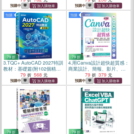
預購中
預購中
預購
預購
79 折
79 折
3.
TQC+ AutoCAD 2027特訓
4.
用Canva設計超快超質感：
教材：基礎篇(附102個精彩
商業設計、簡報、影片、網
繪圖心法動態教學檔)
79
568
頁、電子書與AI應用最速技
79
379
預購中
預購中
79 折
79 折