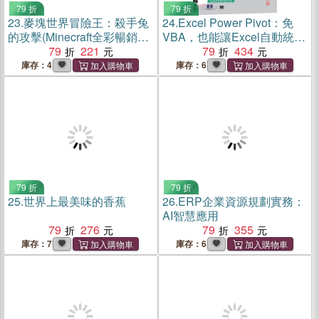
79 折
79 折
23.
麥塊世界冒險王：殺手兔
24.
Excel Power Pivot：免
的攻擊(Minecraft全彩暢銷遊
VBA，也能讓Excel自動統
戲漫畫)
79
221
計、分析資料
79
434
庫存：4
庫存：6
79 折
79 折
25.
世界上最美味的香蕉
26.
ERP企業資源規劃實務：
AI智慧應用
79
276
79
355
庫存：7
庫存：6