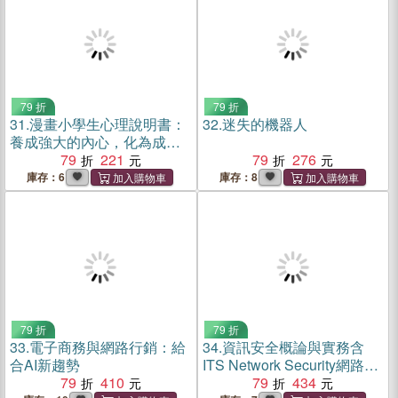
79 折
79 折
31.
漫畫小學生心理說明書：
32.
迷失的機器人
養成強大的內心，化為成長
的能力
79
221
79
276
庫存：6
庫存：8
79 折
79 折
33.
電子商務與網路行銷：給
34.
資訊安全概論與實務含
合AI新趨勢
ITS Network Security網路安
79
410
全管理、CCST
79
434