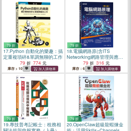
79 折
79 折
17.
Python 自動化的樂趣：搞
18.
電腦網路原(含ITS
定重複瑣碎&單調無聊的工作
Networking網路管理與應
79
774
用、CCST Networking網路
79
316
管理國際認證模擬試題)
庫存 > 10
庫存：6
79 折
79 折
19.
專技普考記帳士：稅務相
20.
OpenClaw超級龍蝦煉金
關法規與申報實務（上冊）
術：活用Skills×Channels打