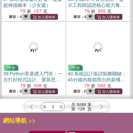
超神描繪本（少女篇）
示工程師認證核心能力養成
79
157
(含CCS Generative AI
79
355
Foundations 生成式AI人工智
庫存：4
庫存：4
慧核心能力國際認證)
79 折
79 折
39.
Python零基礎入門班：一
40.
系統設計面試制勝關鍵：
次打好程式設計、運算思維
45分鐘內脫穎而出的架構實
與邏輯訓練基本功
79
308
力與解題邏輯
79
592
庫存：9
庫存：5
共
5088
筆
第
128
頁
網站導航 >>