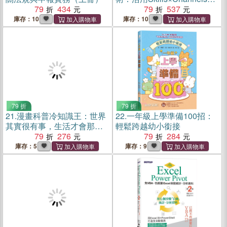
79
434
造自動化的高效AI助理
79
537
庫存：10
庫存：10
79 折
79 折
21.
漫畫科普冷知識王：世界
22.
一年級上學準備100招：
其實很有事，生活才會那麼
輕鬆跨越幼小銜接
有意思【暢銷版】
79
276
79
284
庫存：5
庫存：9