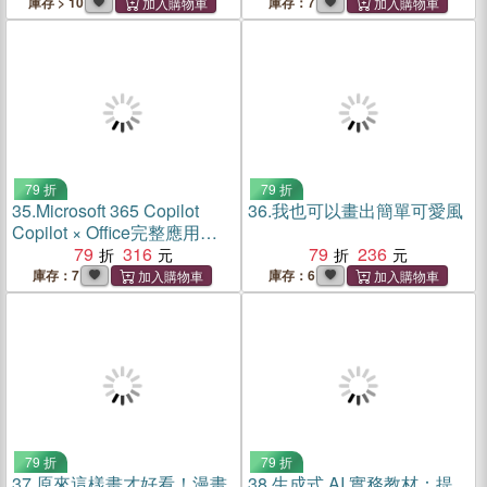
Cybersecurity資訊安全國際
庫存 > 10
庫存：7
認證)
79 折
79 折
35.
Microsoft 365 Copilot
36.
我也可以畫出簡單可愛風
Copilot × Office完整應用
術：工作學習效率大提升
79
316
79
236
庫存：7
庫存：6
79 折
79 折
37.
原來這樣畫才好看！漫畫
38.
生成式 AI 實務教材：提