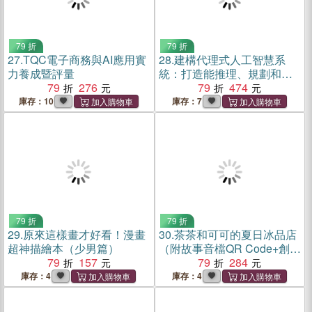
79 折
79 折
27.
TQC電子商務與AI應用實
28.
建構代理式人工智慧系
力養成暨評量
統：打造能推理、規劃和適
79
276
應的智慧自主AI代理
79
474
庫存：10
庫存：7
79 折
79 折
29.
原來這樣畫才好看！漫畫
30.
茶茶和可可的夏日冰品店
超神描繪本（少男篇）
（附故事音檔QR Code+創意
79
157
著色紙）
79
284
庫存：4
庫存：4