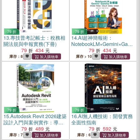
79 折
79 折
13.
專技普考記帳士：稅務相
14.
AI超神簡報術：
關法規與申報實務(下冊)
NotebookLM×Gemini×Gam
79
434
ma全解鎖(附範例素材/提示
79
434
詞/影音教學)
庫存：8
庫存 > 10
79 折
79 折
15.
Autodesk Revit 2026建築
16.
AI無人機技術：開發實務
設計入門與案例實作：導入
全面性指南
AI與Dynamo應用
79
489
79
592
庫存：7
庫存：6