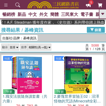
5
暢銷榜
新品
中文
外文
簡體
三民東大
電子書
親子
GO
. Steadman 獲年度作家，《史坎德》系列帶你踏上熱血奇幻旅
搜尋結果
/
碁峰資訊
、
熱搜：
東野圭吾
高希均教授回憶錄
篩選
、
、
、
The Odyssey
父親節
如果歷
出版社/品牌：碁峰資訊
、
、
史是一群喵
暑期推薦
國際布克
、
、
獎 臺灣漫遊錄
方念華
台灣的李
共
5088
筆
顯示
排序
、
、
登輝時代
數學女孩：黎曼猜想
第
1
/ 128
頁
偉大的迷走神經
預購
預購
79 折
79 折
1.
職安法規隨身讀套書（共
2.
麥塊世界冒險王02：沼澤
六冊）
怪物的咒語(Minecraft全彩暢
79
782
銷遊戲漫畫)
79
236