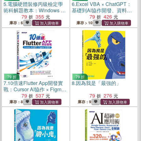
5.
電腦硬體裝修丙級檢定學
6.
Excel VBA × ChatGPT：
術科解題教本：Windows 10
基礎到AI協作開發、資料爬
+ Ubuntu 18 (116年起適用)
79
355
蟲與自動化專題實戰
79
426
庫存：6
庫存 > 10
79 折
79 折
7.
10倍速Flutter App開發實
8.
因為我是「最強的」
戰：Cursor AI協作 × Figma
UI設計
79
537
79
276
庫存：8
庫存：9