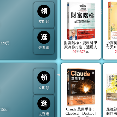
領
立即領
折
逛
財富階梯：資料科學
抄寫英
抵
320
元
家為你打造，適用人
每天1
去逛逛
生各階段的致富策略
熟練
折
元
90
378
7
領
立即領
折
逛
Claude 萬用手冊：
最強
抵
155
元
Claude.ai | Desktop |
個想
去逛逛