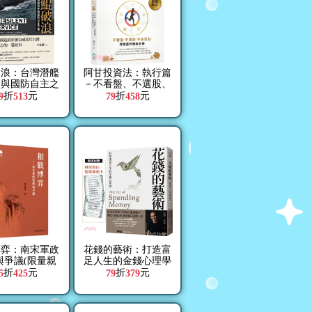
破浪：台灣潛艦
阿甘投資法：執行篇
史與國防自主之
－不看盤、不選股、
路
不挑買點，你致富的
折
元
折
元
9
513
79
458
戰術手冊
博弈：南宋軍政
花錢的藝術：打造富
與爭議(限量親
足人生的金錢心理學
簽版)
【附贈財富自由．實
折
元
折
元
5
425
79
379
踐隨測卡】