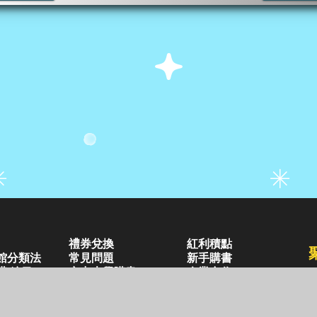
禮券兌換
紅利積點
館分類法
常見問題
新手購書
購/編目
空中大學購書
企業合作
好站連結