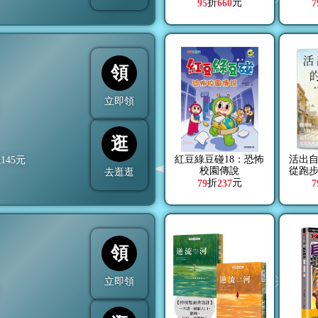
Cowork | Code Mode |
了：
折
元
95
660
7
Design | Computer
想自
Use | Skills |
直來
Connectors | Plugins
奇
領
立即領
折
逛
紅豆綠豆碰18：恐怖
活出
抵
145
元
校園傳說
從跑
去逛逛
折
元
79
237
7
領
立即領
折