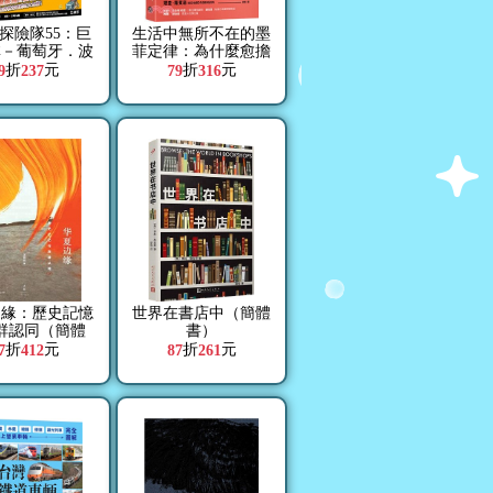
探險隊55：巨
生活中無所不在的墨
林－葡萄牙．波
菲定律：為什麼愈擔
家族．祕寶
心的事，愈會發生？
折
元
折
元
9
237
79
316
揭開小機率事件背後
的科學真相
邊緣：歷史記憶
世界在書店中（簡體
群認同（簡體
書）
書）
折
元
折
元
7
412
87
261