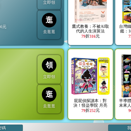
立即領
折
逛
鷹式教養：不被AI取
台灣
66
元
代的人生演算法
鑑：1
去逛逛
車
折
元
79
316
7
領
立即領
逛
屁屁偵探讀本：對
半導
決！怪盜學院 月亮
未來
去逛逛
篇【限量特贈《屁屁
課，從
折
元
79
252
9
偵探》角色透卡(共2
製程
款)】
強
密碼