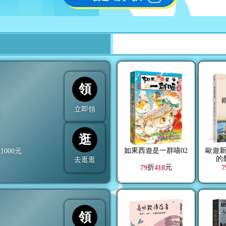
領
立即領
折
逛
如果西遊是一群喵02
歐遊
抵
1000
元
的
去逛逛
折
元
79
410
7
領