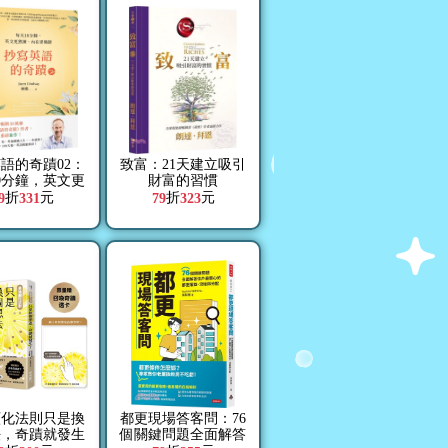
語的奇蹟02：
致富：21天建立吸引
0分鐘，英文更
財富的習慣
、內在更強韌
折
元
折
元
9
331
79
323
顯化法則只是換
都更現場答客問：76
法，奇蹟就發生
個關鍵問題全面解答