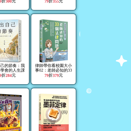
讓內在頻率與夢
住戶最關心的都更權
折
元
折
元
9
300
79
355
動對接，好運一
益、流程與分配
【限量附「召喚
蹟透卡」】
自己的節奏：我
律師帶你看校園大小
步學會的人生課
事02：老師必知的33
個法律問題
折
元
折
元
9
284
79
379