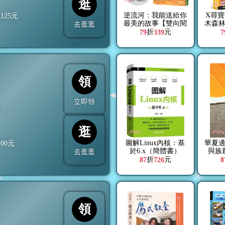
逛
逆流河：我能送給你
X尋寶
抵
125
元
最美的故事【雙向閱
木森
去逛逛
讀‧經典新譯版】
東
折
元
79
339
7
領
立即領
折
逛
圖解Linux內核：基
華夏
100
元
於6.x（簡體書）
與族
去逛逛
折
元
87
726
8
領