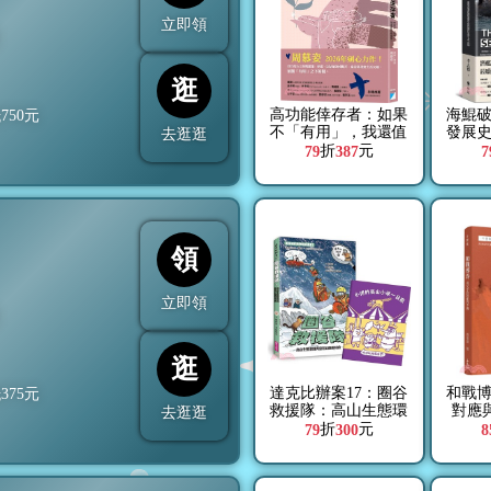
立即領
折
逛
高功能倖存者：如果
海鯤
抵
750
元
不「有用」，我還值
發展
去逛逛
得被愛嗎？
折
元
79
387
7
領
立即領
折
逛
達克比辦案17：圈谷
和戰
抵
375
元
救援隊：高山生態環
對應
去逛逛
境與臺灣山脈的特色
折
元
79
300
8