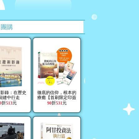
團購
新影錄：在歷史
徹底的信仰，根本的
裂縫中行走
療癒【首刷限定印簽
版】
折
元
折
元
9
513
90
531