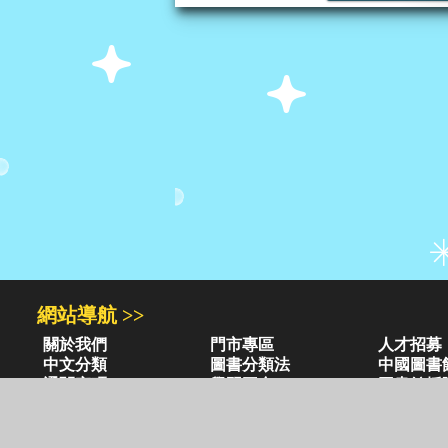
網站導航 >>
關於我們
門市專區
人才招募
中文分類
圖書分類法
中國圖書
通關密碼
學習平台
圖書館採
異業合作
閱讀潮評
紅利兌換
圖書目錄 >>