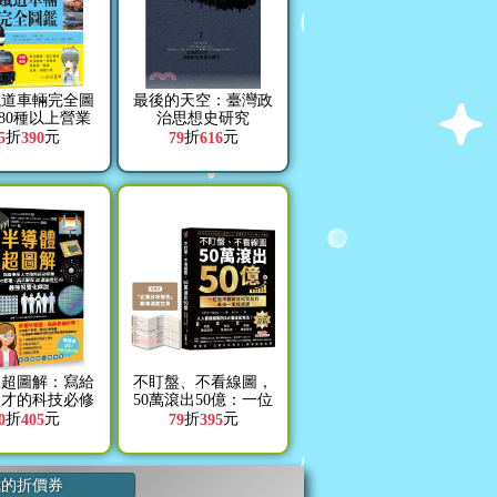
鐵道車輛完全圖
最後的天空：臺灣政
80種以上營業
治思想史研究
輛詳盡介紹
折
元
折
元
5
390
79
616
體超圖解：寫給
不盯盤、不看線圖，
人才的科技必修
50萬滾出50億：一位
IC原理、晶片
癌末醫師寫給女兒的
折
元
折
元
0
405
79
395
到產業概況的最
最後一堂投資課【隨
視覺化解說
書送「企業分析報
告」精準選股拉頁】
我的折價券