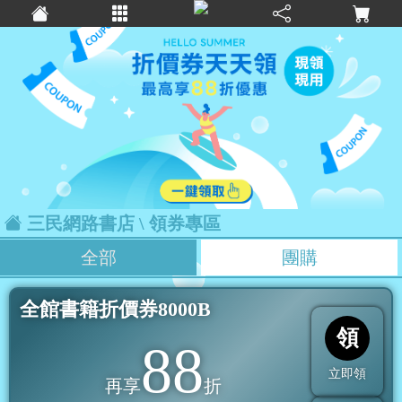
三民網路書店
\ 領券專區
全部
團購
全館書籍折價券8000B
領
88
立即領
再享
折