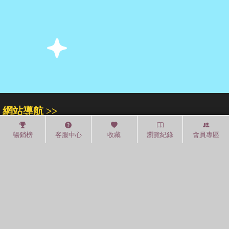
網站導航 >>
關於我們
門市專區
人才招募
暢銷榜
客服中心
收藏
瀏覽紀錄
會員專區
紅利積點
中文分類
圖書分類法
中國圖書館分類法
常見問題
通關密碼
學習平台
空中大學購書
閱讀潮評
紅利兌換
好站連結
聚焦三民 >>