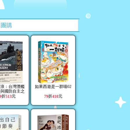
團購
破浪：台灣潛艦
如果西遊是一群喵02
史與國防自主之
路
折
元
折
元
9
513
79
410