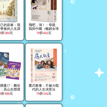
自己的節奏：我
飛吧，鴻！：母親、
步學會的人生課
我與中國（暢銷全球
逾1500萬冊《鴻》最
折
元
折
元
9
284
79
442
新系列作）
辦案17：圈谷
鷹式教養：不被AI取
隊：高山生態環
代的人生演算法
臺灣山脈的特色
折
元
折
元
9
300
79
316