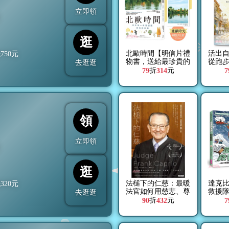
立即領
折
逛
北歐時間【明信片禮
活出
抵
750
元
物書，送給最珍貴的
從跑
去逛逛
你】：世界第一幸福
折
元
79
314
7
國度教會我的事
領
立即領
折
逛
法槌下的仁慈：最暖
達克比
抵
320
元
法官如何用慈悲、尊
救援
去逛逛
重與理解扭轉人生
境與
折
元
90
432
7