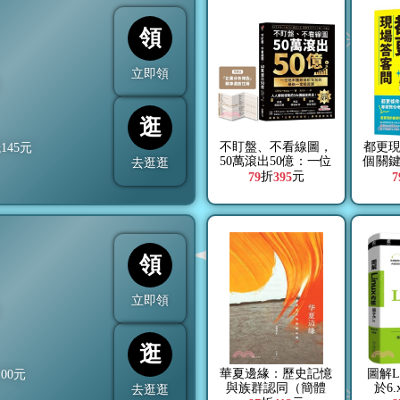
領
立即領
折
逛
不盯盤、不看線圖，
都更現
抵
145
元
50萬滾出50億：一位
個關
去逛逛
癌末醫師寫給女兒的
住戶
折
元
79
395
7
最後一堂投資課【隨
益
書送「企業分析報
告」精準選股拉頁】
領
立即領
折
逛
華夏邊緣：歷史記憶
圖解L
100
元
與族群認同（簡體
於6
去逛逛