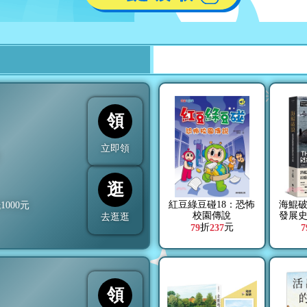
領
立即領
折
逛
紅豆綠豆碰18：恐怖
海鯤
抵
1000
元
校園傳說
發展
去逛逛
折
元
79
237
7
領