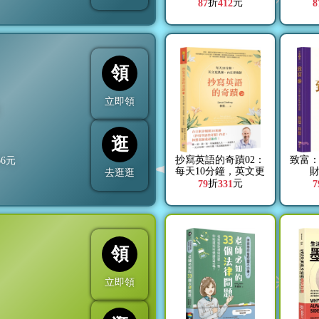
書）
折
元
87
412
8
領
立即領
折
逛
抄寫英語的奇蹟02：
致富：
66
元
每天10分鐘，英文更
去逛逛
熟練、內在更強韌
折
元
79
331
7
領
立即領