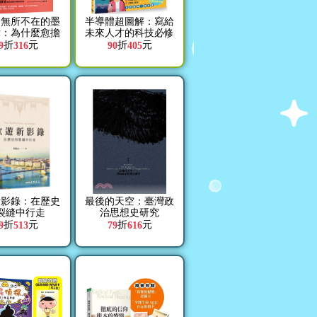
中無所不在的墨
半導體超圖解：寫給
律：為什麼愈擔
未來人才的科技必修
事，愈會發生？
課，從IC原理、晶片
折
元
折
元
9
316
90
405
小機率事件背後
製程到產業概況的最
的科學真相
強視覺化解說
新影錄：在歷史
最後的天空：臺灣政
裂縫中行走
治思想史研究
折
元
折
元
9
513
79
616