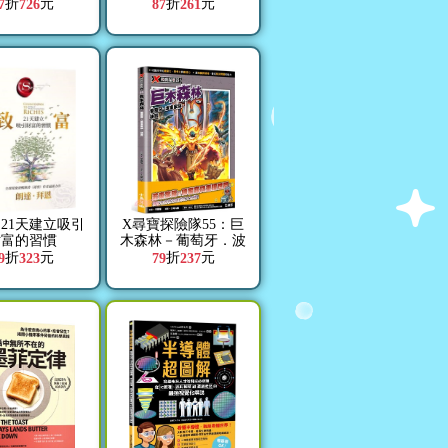
折
元
折
元
7
726
87
261
21天建立吸引
X尋寶探險隊55：巨
財富的習慣
木森林－葡萄牙．波
東家族．祕寶
折
元
折
元
9
323
79
237