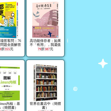
場答客問：76
高功能倖存者：如果
鍵問題全面解答
不「有用」，我還值
最關心的都更權
得被愛嗎？
折
元
折
元
9
355
79
387
、流程與分配
inux內核：基
世界在書店中（簡體
.x（簡體書）
書）