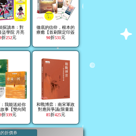
偵探讀本：對
徹底的信仰，根本的
怪盜學院 月亮
療癒【首刷限定印簽
限量特贈《屁屁
版】
折
元
折
元
9
252
90
531
角色透卡(共2
款)】
河：我能送給你
和戰博弈：南宋軍政
的故事【雙向閱
對應與爭議(限量親
經典新譯版】
簽版)
折
元
折
元
9
339
85
425
我的折價券