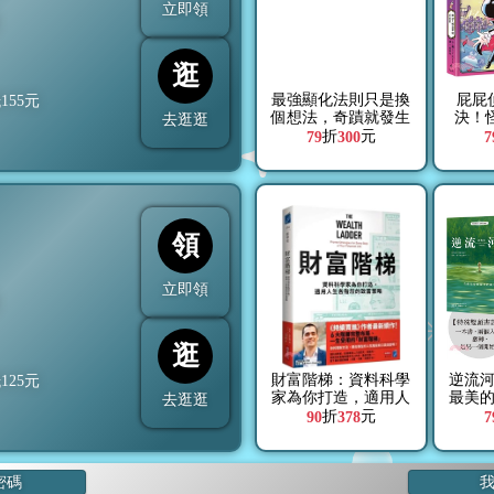
立即領
折
逛
最強顯化法則只是換
屁屁
抵
155
元
個想法，奇蹟就發生
決！
去逛逛
了：讓內在頻率與夢
篇【
折
元
79
300
7
想自動對接，好運一
偵探》
直來【限量附「召喚
奇蹟透卡」】
領
立即領
折
逛
財富階梯：資料科學
逆流
抵
125
元
家為你打造，適用人
最美
去逛逛
生各階段的致富策略
讀‧
折
元
90
378
7
密碼