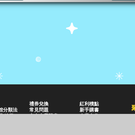
禮券兌換
紅利積點
館分類法
常見問題
新手購書
購/編目
空中大學購書
企業合作
好站連結