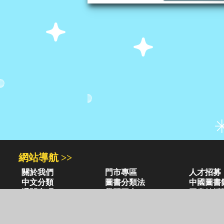
網站導航 >>
關於我們
門市專區
人才招募
中文分類
圖書分類法
中國圖書
通關密碼
學習平台
圖書館採
異業合作
閱讀潮評
紅利兌換
圖書目錄 >>