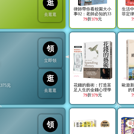
逛
律師帶你看校園大小
生活
事02：老師必知的33
菲定
去逛逛
個法律問題
心的
折
元
79
379
7
揭開
領
立即領
折
逛
花錢的藝術：打造富
歐遊
抵
375
元
足人生的金錢心理學
的
去逛逛
【附贈財富自由．實
折
元
79
379
7
踐隨測卡】
領