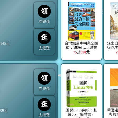
領
立即領
折
逛
台灣鐵道車輛完全圖
活出
抵
145
元
鑑：180種以上營業
從跑
去逛逛
車輛詳盡介紹
折
元
75
390
7
領
立即領
折
逛
圖解Linux內核：基
華夏
100
元
於6.x（簡體書）
與族
去逛逛