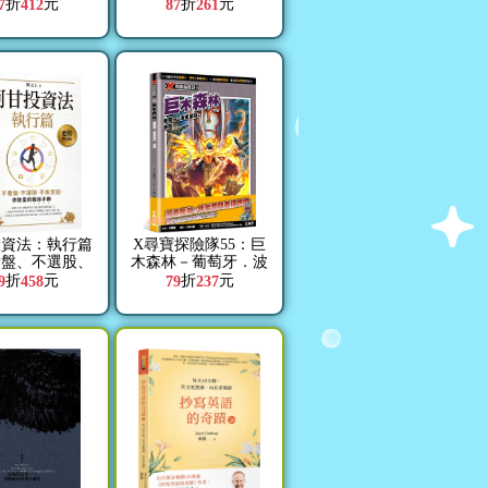
書）
折
元
折
元
7
412
87
261
投資法：執行篇
X尋寶探險隊55：巨
看盤、不選股、
木森林－葡萄牙．波
買點，你致富的
東家族．祕寶
折
元
折
元
9
458
79
237
戰術手冊