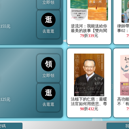
立即領
折
逛
逆流河：我能送給你
律師
抵
155
元
最美的故事【雙向閱
事02
去逛逛
讀‧經典新譯版】
折
元
79
339
7
領
立即領
折
逛
法槌下的仁慈：最暖
高功
抵
125
元
法官如何用慈悲、尊
不「
去逛逛
重與理解扭轉人生
折
元
90
432
7
密碼