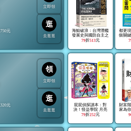
立即領
折
逛
海鯤破浪：台灣潛艦
都更現
抵
750
元
發展史與國防自主之
個關
去逛逛
路
住戶
折
元
79
513
7
益
領
立即領
折
逛
屁屁偵探讀本：對
財富
抵
320
元
決！怪盜學院 月亮
家為
去逛逛
篇【限量特贈《屁屁
生各
折
元
79
252
9
偵探》角色透卡(共2
款)】