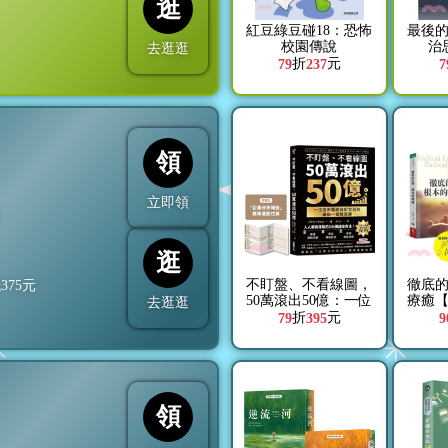
逛
紅豆綠豆碰18：恐怖
最後
校園傳說
治
去逛逛
折
元
79
237
7
領
立即領
折
逛
不盯盤、不看線圖，
徹底
抵
375
元
50萬滾出50億：一位
療癒
去逛逛
癌末醫師寫給女兒的
折
元
79
395
9
最後一堂投資課【隨
書送「企業分析報
告」精準選股拉頁】
領