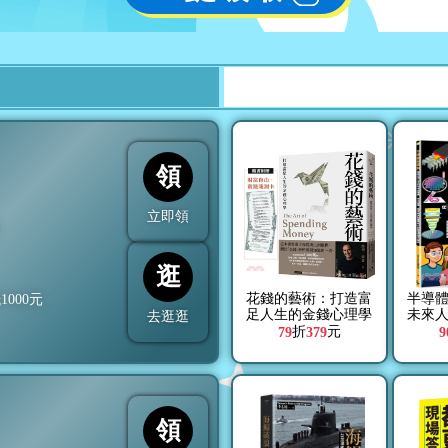
領
立即領
折
逛
花錢的藝術：打造富
半導
抵
1000
元
足人生的金錢心理學
未來
去逛逛
【附贈財富自由．實
課，從
折
元
79
379
9
踐隨測卡】
製程
強
領