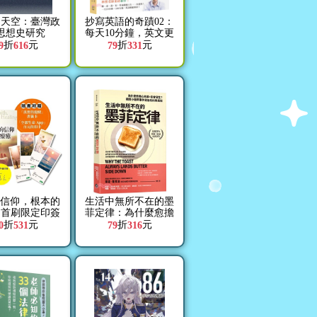
的天空：臺灣政
抄寫英語的奇蹟02：
思想史研究
每天10分鐘，英文更
熟練、內在更強韌
折
元
折
元
9
616
79
331
的信仰，根本的
生活中無所不在的墨
【首刷限定印簽
菲定律：為什麼愈擔
版】
心的事，愈會發生？
折
元
折
元
0
531
79
316
揭開小機率事件背後
的科學真相