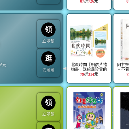
折
元
87
726
8
領
立即領
折
逛
北歐時間【明信片禮
阿甘
66
元
物書，送給最珍貴的
－不
去逛逛
你】：世界第一幸福
不挑
折
元
79
314
7
國度教會我的事
領
立即領