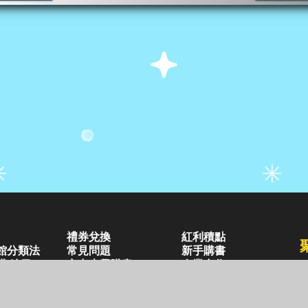
禮券兌換
紅利積點
館分類法
常見問題
新手購書
購/編目
空中大學購書
企業合作
好站連結