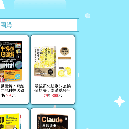
團購
體超圖解：寫給
最強顯化法則只是換
人才的科技必修
個想法，奇蹟就發生
IC原理、晶片
了：讓內在頻率與夢
折
元
折
元
0
405
79
300
到產業概況的最
想自動對接，好運一
視覺化解說
直來【限量附「召喚
奇蹟透卡」】