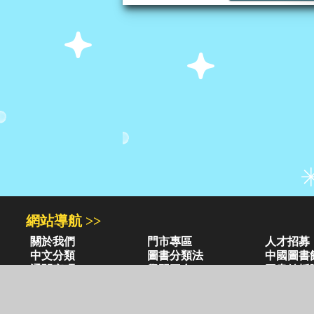
網站導航 >>
關於我們
門市專區
人才招募
中文分類
圖書分類法
中國圖書
通關密碼
學習平台
圖書館採
異業合作
閱讀潮評
紅利兌換
圖書目錄 >>