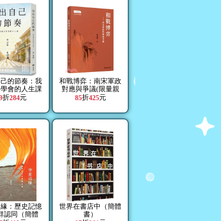
自己的節奏：我
和戰博弈：南宋軍政
步學會的人生課
對應與爭議(限量親
簽版)
折
元
折
元
9
284
85
425
邊緣：歷史記憶
世界在書店中（簡體
群認同（簡體
書）