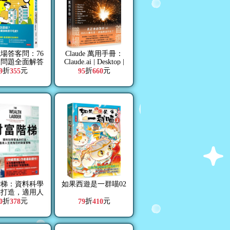
場答客問：76
Claude 萬用手冊：
鍵問題全面解答
Claude.ai | Desktop |
最關心的都更權
Cowork | Code Mode |
折
元
折
元
9
355
95
660
、流程與分配
Design | Computer
Use | Skills |
Connectors | Plugins
階梯：資料科學
如果西遊是一群喵02
你打造，適用人
階段的致富策略
折
元
折
元
0
378
79
410