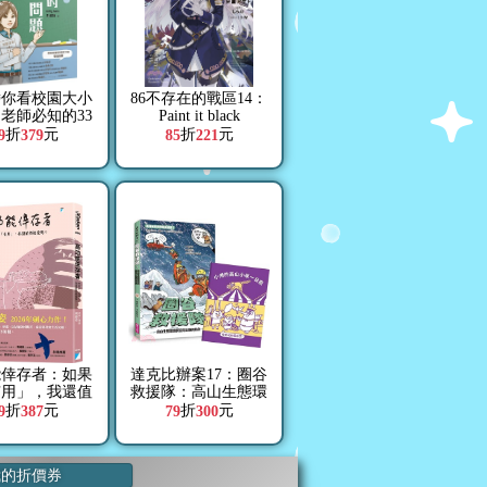
帶你看校園大小
86不存在的戰區14：
：老師必知的33
Paint it black
個法律問題
折
元
折
元
9
379
85
221
能倖存者：如果
達克比辦案17：圈谷
有用」，我還值
救援隊：高山生態環
得被愛嗎？
境與臺灣山脈的特色
折
元
折
元
9
387
79
300
我的折價券