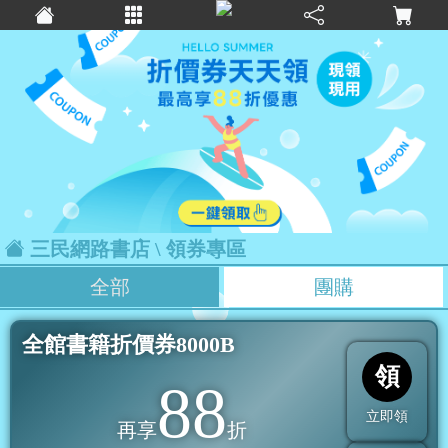
三民網路書店
\ 領券專區
全部
團購
全館書籍折價券8000B
領
88
立即領
再享
折