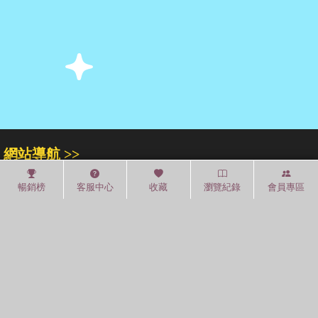
網站導航 >>
關於我們
門市專區
人才招募
暢銷榜
客服中心
收藏
瀏覽紀錄
會員專區
紅利積點
中文分類
圖書分類法
中國圖書館分類法
常見問題
通關密碼
學習平台
空中大學購書
閱讀潮評
紅利兌換
好站連結
聚焦三民 >>