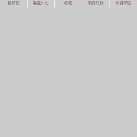
暢銷榜
客服中心
收藏
瀏覽紀錄
會員專區
紅利積點
中文分類
圖書分類法
中國圖書館分類法
常見問題
通關密碼
學習平台
空中大學購書
閱讀潮評
紅利兌換
好站連結
聚焦三民 >>
三民書局
三民出版
本站著作權屬弘雅三民圖書股份有限公司
及相關著作權所有人所有
Copyright © San Min Book Co.,Ltd.
All Rights Reserved.
統一編號：05134324