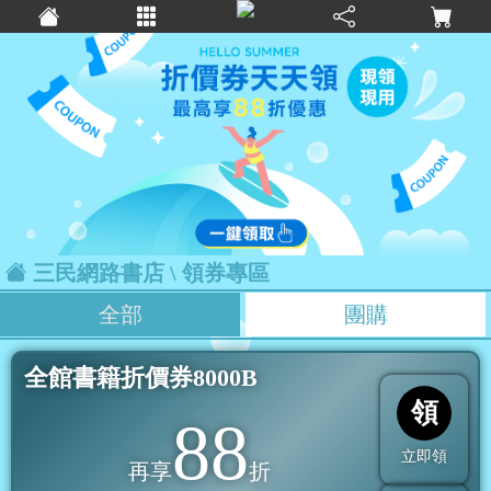
三民網路書店
\ 領券專區
全部
團購
全館書籍折價券8000B
領
88
立即領
再享
折