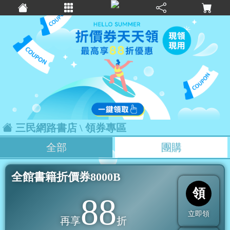
三民網路書店
\ 領券專區
全部
團購
全館書籍折價券8000B
領
88
立即領
再享
折