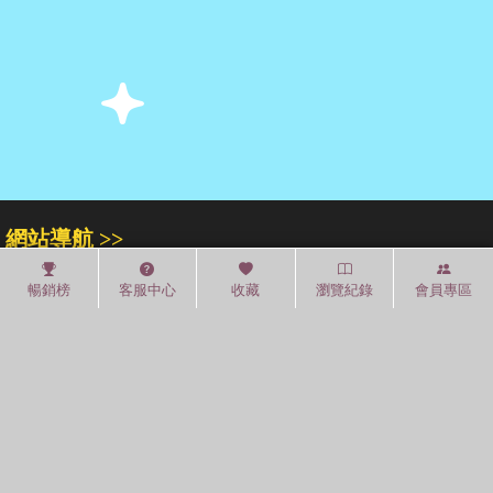
網站導航 >>
關於我們
門市專區
人才招募
暢銷榜
客服中心
收藏
瀏覽紀錄
會員專區
紅利積點
中文分類
圖書分類法
中國圖書館分類法
常見問題
通關密碼
學習平台
空中大學購書
閱讀潮評
紅利兌換
好站連結
聚焦三民 >>