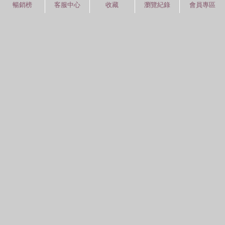
暢銷榜
客服中心
收藏
瀏覽紀錄
會員專區
紅利積點
中文分類
圖書分類法
中國圖書館分類法
常見問題
通關密碼
學習平台
空中大學購書
閱讀潮評
紅利兌換
好站連結
聚焦三民 >>
三民書局
三民出版
本站著作權屬弘雅三民圖書股份有限公司
及相關著作權所有人所有
Copyright © San Min Book Co.,Ltd.
All Rights Reserved.
統一編號：05134324