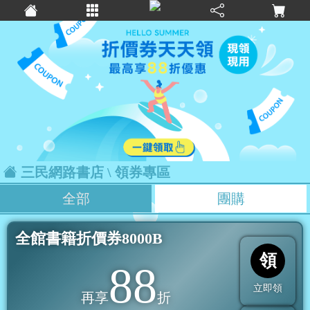
三民網路書店
\ 領券專區
全部
團購
全館書籍折價券8000B
領
88
立即領
再享
折