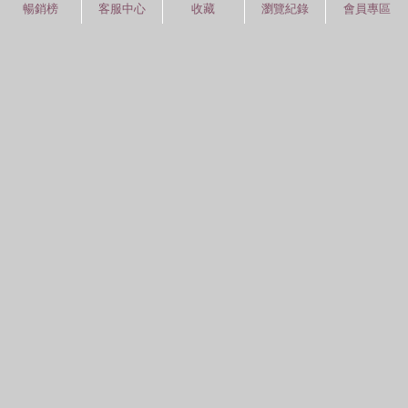
暢銷榜
客服中心
收藏
瀏覽紀錄
會員專區
紅利積點
中文分類
圖書分類法
中國圖書館分類法
常見問題
通關密碼
學習平台
空中大學購書
閱讀潮評
紅利兌換
好站連結
聚焦三民 >>
三民書局
三民出版
本站著作權屬弘雅三民圖書股份有限公司
及相關著作權所有人所有
Copyright © San Min Book Co.,Ltd.
All Rights Reserved.
統一編號：05134324