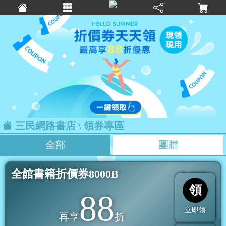
三民網路書店
\ 領券專區
全部
團購
全館書籍折價券8000B
領
88
立即領
再享
折