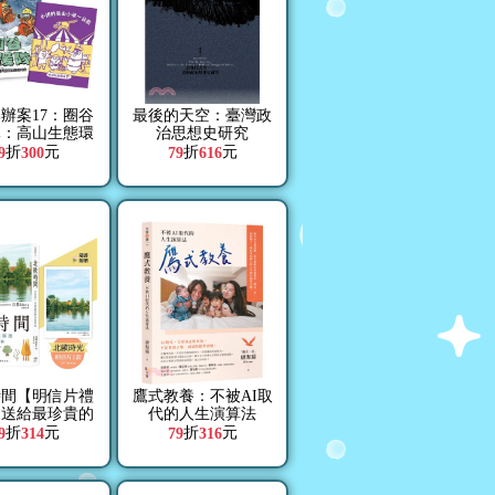
辦案17：圈谷
最後的天空：臺灣政
隊：高山生態環
治思想史研究
臺灣山脈的特色
折
元
折
元
9
300
79
616
時間【明信片禮
鷹式教養：不被AI取
，送給最珍貴的
代的人生演算法
：世界第一幸福
折
元
折
元
9
314
79
316
度教會我的事