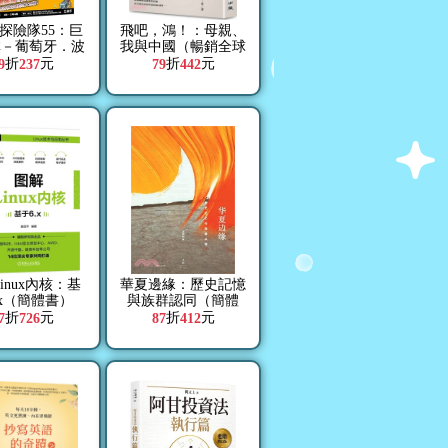
探險隊55：巨
飛吧，鴻！：母親、
林－葡萄牙．波
我與中國（暢銷全球
家族．祕寶
逾1500萬冊《鴻》最
折
元
折
元
9
237
79
442
新系列作）
inux內核：基
華夏邊緣：歷史記憶
.x（簡體書）
與族群認同（簡體
書）
折
元
折
元
7
726
87
412