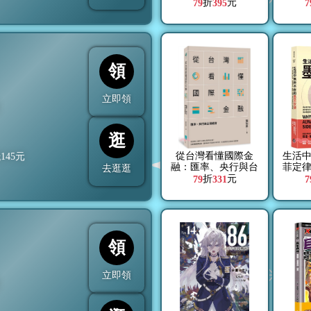
癌末醫師寫給女兒的
住戶
折
元
79
395
7
最後一堂投資課【隨
益
書送「企業分析報
告」精準選股拉頁】
領
立即領
折
逛
從台灣看懂國際金
生活
抵
145
元
融：匯率、央行與台
菲定
去逛逛
灣經濟
心的
折
元
79
331
7
揭開
領
立即領
折