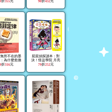
最關心的都更權
重與理解扭轉人生
折
元
折
元
9
355
90
432
、流程與分配
中無所不在的墨
屁屁偵探讀本：對
律：為什麼愈擔
決！怪盜學院 月亮
事，愈會發生？
篇【限量特贈《屁屁
折
元
折
元
9
316
79
252
小機率事件背後
偵探》角色透卡(共2
的科學真相
款)】