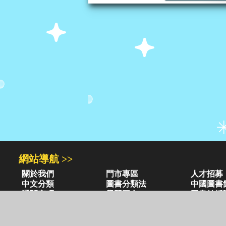
網站導航 >>
關於我們
門市專區
人才招募
中文分類
圖書分類法
中國圖書
通關密碼
學習平台
圖書館採
異業合作
閱讀潮評
紅利兌換
圖書目錄 >>