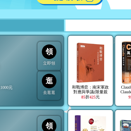
領
立即領
折
逛
和戰博弈：南宋軍政
Cla
抵
1000
元
對應與爭議(限量親
Claude
去逛逛
簽版)
Cowork
折
元
85
425
9
Desi
Us
Connec
領