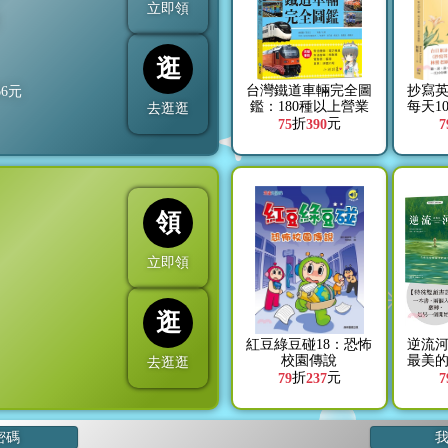
立即領
折
逛
台灣鐵道車輛完全圖
抄寫英
66
元
鑑：180種以上營業
每天1
去逛逛
車輛詳盡介紹
熟練
折
元
75
390
7
領
立即領
逛
紅豆綠豆碰18：恐怖
逆流
校園傳說
最美
去逛逛
讀‧
折
元
79
237
7
密碼