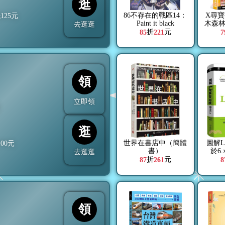
逛
86不存在的戰區14：
X尋寶
抵
125
元
Paint it black
木森
去逛逛
東
折
元
85
221
7
領
立即領
折
逛
世界在書店中（簡體
圖解L
100
元
書）
於6
去逛逛
折
元
87
261
8
領