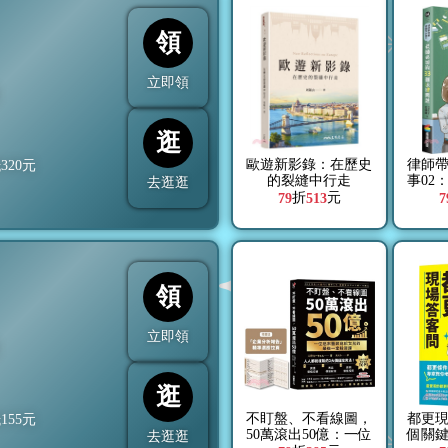
領
立即領
折
逛
歐遊新影錄：在歷史
律師
抵
320
元
的裂縫中行走
事02
去逛逛
折
元
79
513
7
領
立即領
折
逛
不盯盤、不看線圖，
都更現
抵
155
元
50萬滾出50億：一位
個關
去逛逛