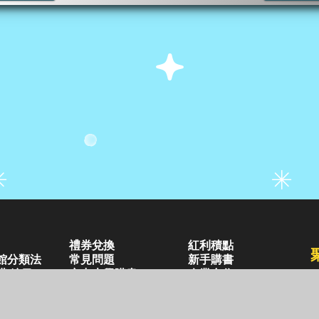
禮券兌換
紅利積點
館分類法
常見問題
新手購書
購/編目
空中大學購書
企業合作
好站連結