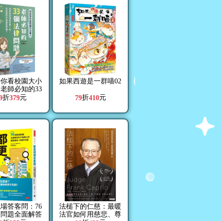
帶你看校園大小
如果西遊是一群喵02
：老師必知的33
個法律問題
折
元
折
元
9
379
79
410
場答客問：76
法槌下的仁慈：最暖
鍵問題全面解答
法官如何用慈悲、尊