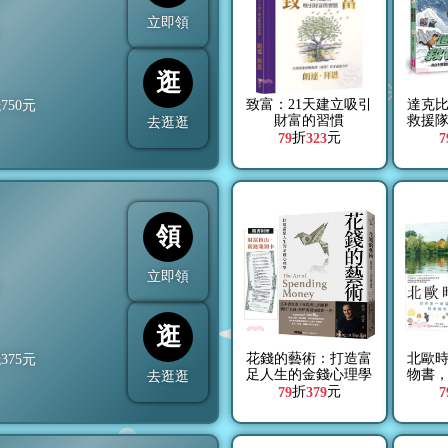
立即領
折
逛
致富：21天建立吸引
達克比
抵
750
元
財富的習慣
救援
去逛逛
境與
折
元
79
323
7
領
立即領
折
逛
花錢的藝術：打造富
北歐
抵
375
元
足人生的金錢心理學
物書
去逛逛
【附贈財富自由．實
你】
折
元
79
379
7
踐隨測卡】
國