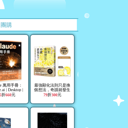
團購
ude 萬用手冊：
最強顯化法則只是換
.ai | Desktop |
個想法，奇蹟就發生
 | Code Mode |
了：讓內在頻率與夢
折
元
折
元
5
660
79
300
gn | Computer
想自動對接，好運一
e | Skills |
直來【限量附「召喚
tors | Plugins
奇蹟透卡」】