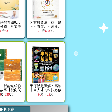
語的奇蹟02：
阿甘投資法：執行篇
0分鐘，英文更
－不看盤、不選股、
、內在更強韌
不挑買點，你致富的
折
元
折
元
9
331
79
458
戰術手冊
河：我能送給你
半導體超圖解：寫給
的故事【雙向閱
未來人才的科技必修
經典新譯版】
課，從IC原理、晶片
折
元
折
元
9
339
90
405
製程到產業概況的最
強視覺化解說
我的折價券