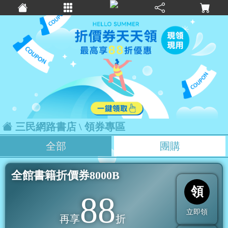
三民網路書店
\ 領券專區
全部
團購
全館書籍折價券8000B
領
88
立即領
再享
折