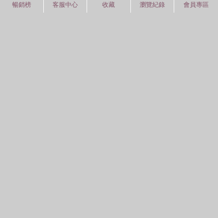
暢銷榜
客服中心
收藏
瀏覽紀錄
會員專區
紅利積點
中文分類
圖書分類法
中國圖書館分類法
常見問題
通關密碼
學習平台
空中大學購書
閱讀潮評
紅利兌換
好站連結
聚焦三民 >>
三民書局
三民出版
本站著作權屬弘雅三民圖書股份有限公司
及相關著作權所有人所有
Copyright © San Min Book Co.,Ltd.
All Rights Reserved.
統一編號：05134324