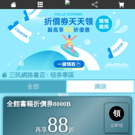
三民網路書店
\ 領券專區
全部
團購
全館書籍折價券8000B
領
88
立即領
再享
折