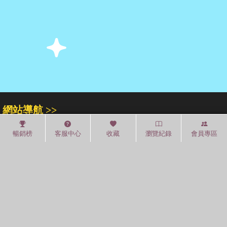
網站導航 >>
關於我們
門市專區
人才招募
暢銷榜
客服中心
收藏
瀏覽紀錄
會員專區
紅利積點
中文分類
圖書分類法
中國圖書館分類法
常見問題
通關密碼
學習平台
空中大學購書
閱讀潮評
紅利兌換
好站連結
聚焦三民 >>