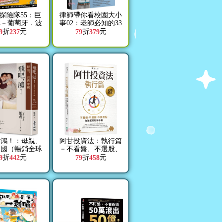
探險隊55：巨
律師帶你看校園大小
林－葡萄牙．波
事02：老師必知的33
家族．祕寶
個法律問題
折
元
折
元
9
237
79
379
，鴻！：母親、
阿甘投資法：執行篇
中國（暢銷全球
－不看盤、不選股、
00萬冊《鴻》最
不挑買點，你致富的
折
元
折
元
9
442
79
458
新系列作）
戰術手冊