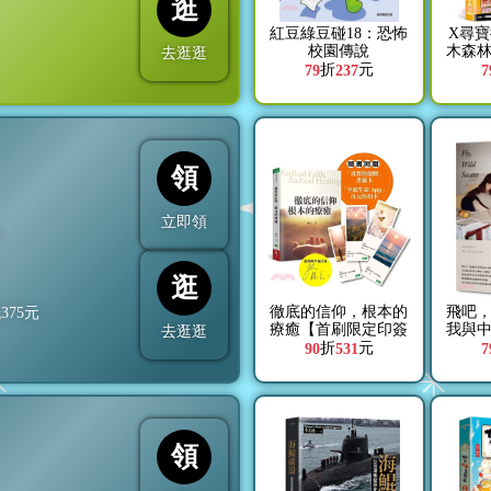
逛
紅豆綠豆碰18：恐怖
X尋寶
校園傳說
木森
去逛逛
東
折
元
79
237
7
領
立即領
折
逛
徹底的信仰，根本的
飛吧
抵
375
元
療癒【首刷限定印簽
我與
去逛逛
版】
逾15
折
元
90
531
7
領