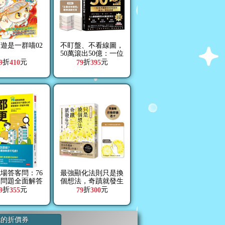
遊是一群喵02
不盯盤、不看線圖，
50萬滾出50億：一位
癌末醫師寫給女兒的
折
元
折
元
9
410
79
395
最後一堂投資課【隨
書送「企業分析報
告」精準選股拉頁】
場答客問：76
最強顯化法則只是換
鍵問題全面解答
個想法，奇蹟就發生
最關心的都更權
了：讓內在頻率與夢
折
元
折
元
9
355
79
300
、流程與分配
想自動對接，好運一
直來【限量附「召喚
奇蹟透卡」】
我的折價券