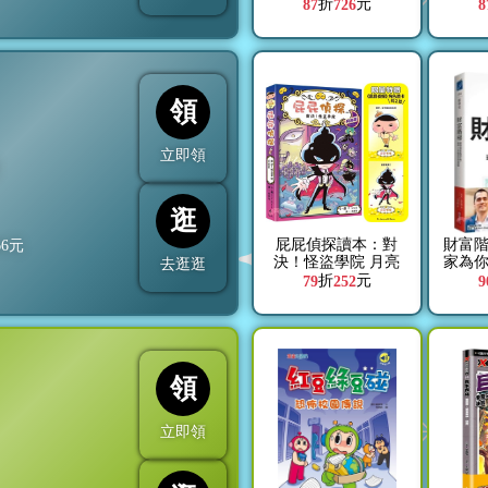
折
元
87
726
8
領
立即領
折
逛
屁屁偵探讀本：對
財富
66
元
決！怪盜學院 月亮
家為
去逛逛
篇【限量特贈《屁屁
生各
折
元
79
252
9
偵探》角色透卡(共2
款)】
領
立即領