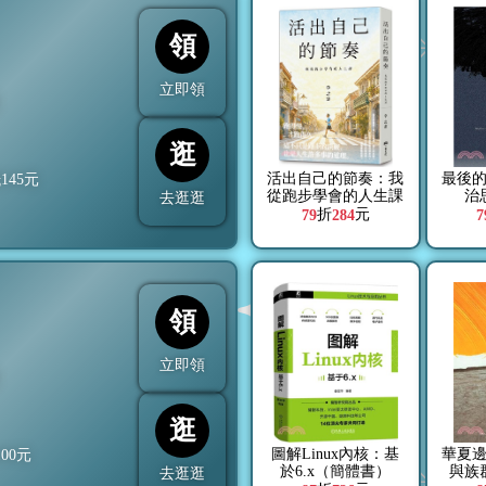
領
立即領
折
逛
活出自己的節奏：我
最後
抵
145
元
從跑步學會的人生課
治
去逛逛
折
元
79
284
7
領
立即領
折
逛
圖解Linux內核：基
華夏
100
元
於6.x（簡體書）
與族
去逛逛