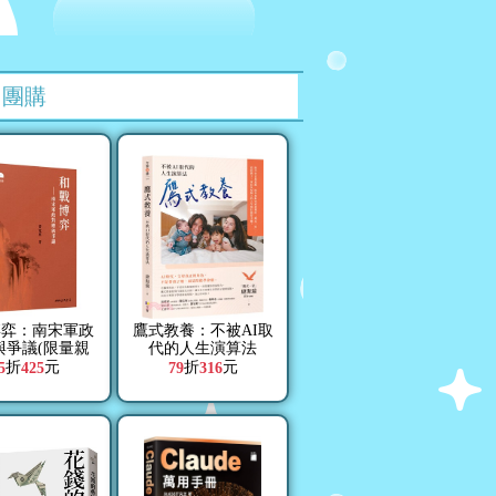
團購
博弈：南宋軍政
鷹式教養：不被AI取
與爭議(限量親
代的人生演算法
簽版)
折
元
折
元
5
425
79
316