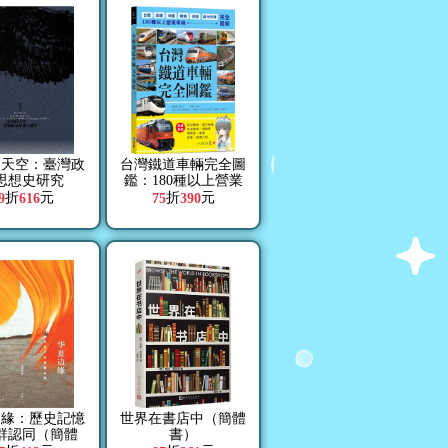
的天空：臺灣政
台灣鐵道車輛完全圖
思想史研究
鑑：180種以上營業
車輛詳盡介紹
折
元
折
元
9
616
75
390
邊緣：歷史記憶
世界在書店中（簡體
群認同（簡體
書）