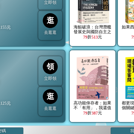
立即領
折
逛
海鯤破浪：台灣潛艦
如果西
抵
155
元
發展史與國防自主之
去逛逛
路
折
元
79
513
7
領
立即領
折
逛
高功能倖存者：如果
都更現
抵
125
元
不「有用」，我還值
個關
去逛逛
得被愛嗎？
住戶
折
元
79
387
7
益
密碼