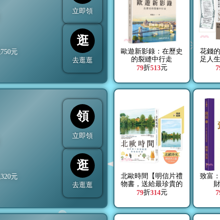
立即領
折
逛
歐遊新影錄：在歷史
花錢
抵
750
元
的裂縫中行走
足人
去逛逛
【附
折
元
79
513
7
領
立即領
折
逛
北歐時間【明信片禮
致富：
抵
320
元
物書，送給最珍貴的
去逛逛
你】：世界第一幸福
折
元
79
314
7
國度教會我的事