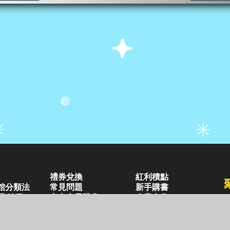
禮券兌換
紅利積點
館分類法
常見問題
新手購書
購/編目
空中大學購書
企業合作
好站連結