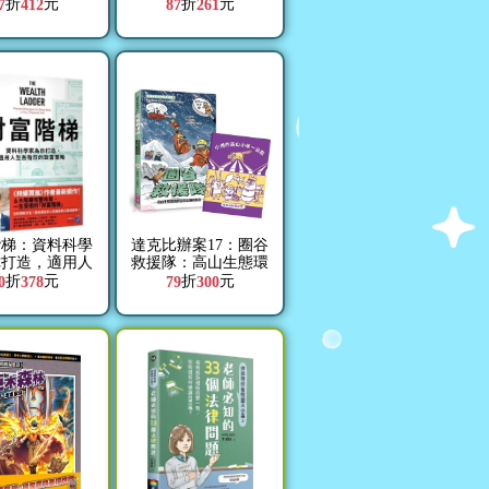
書）
折
元
折
元
7
412
87
261
階梯：資料科學
達克比辦案17：圈谷
你打造，適用人
救援隊：高山生態環
階段的致富策略
境與臺灣山脈的特色
折
元
折
元
0
378
79
300