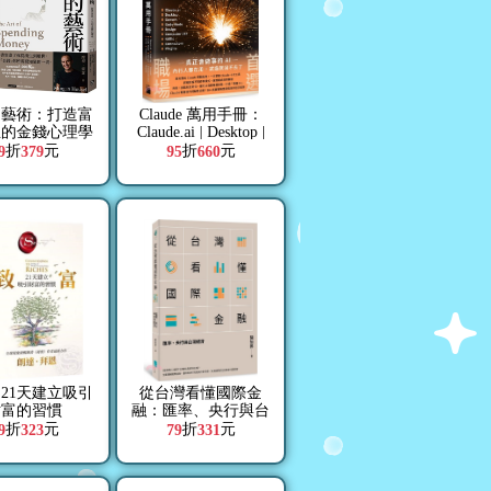
的藝術：打造富
Claude 萬用手冊：
生的金錢心理學
Claude.ai | Desktop |
贈財富自由．實
Cowork | Code Mode |
折
元
折
元
9
379
95
660
踐隨測卡】
Design | Computer
Use | Skills |
Connectors | Plugins
21天建立吸引
從台灣看懂國際金
財富的習慣
融：匯率、央行與台
灣經濟
折
元
折
元
9
323
79
331