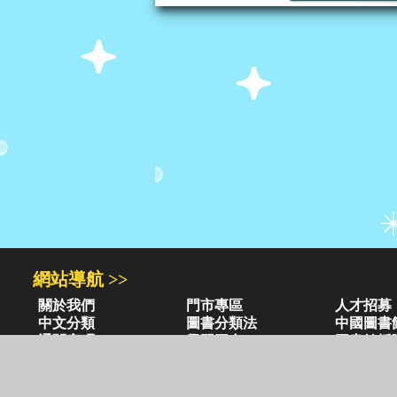
網站導航 >>
關於我們
門市專區
人才招募
中文分類
圖書分類法
中國圖書
通關密碼
學習平台
圖書館採
異業合作
閱讀潮評
紅利兌換
圖書目錄 >>