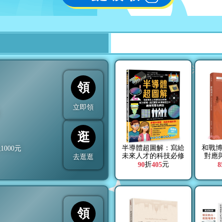
領
立即領
折
逛
半導體超圖解：寫給
和戰
抵
1000
元
未來人才的科技必修
對應
去逛逛
課，從IC原理、晶片
折
元
90
405
8
製程到產業概況的最
強視覺化解說
領