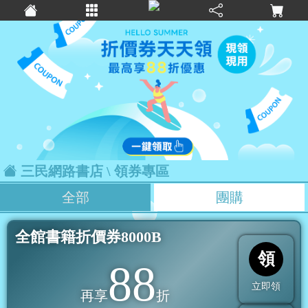
三民網路書店
\ 領券專區
全部
團購
全館書籍折價券8000B
領
88
立即領
再享
折