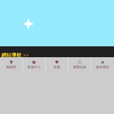
網站導航 >>
關於我們
門市專區
人才招募
暢銷榜
客服中心
收藏
瀏覽紀錄
會員專區
紅利積點
中文分類
圖書分類法
中國圖書館分類法
常見問題
通關密碼
學習平台
空中大學購書
閱讀潮評
紅利兌換
好站連結
聚焦三民 >>