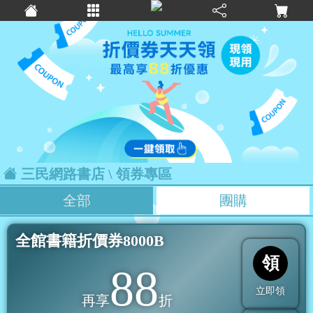
三民網路書店
\ 領券專區
全部
團購
全館書籍折價券8000B
領
88
立即領
再享
折