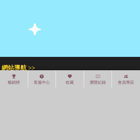
網站導航 >>
關於我們
門市專區
人才招募
暢銷榜
客服中心
收藏
瀏覽紀錄
會員專區
紅利積點
中文分類
圖書分類法
中國圖書館分類法
常見問題
通關密碼
學習平台
空中大學購書
閱讀潮評
紅利兌換
好站連結
聚焦三民 >>