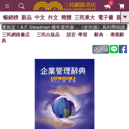
5
暢銷榜
新品
中文
外文
簡體
三民東大
電子書
親子
GO
定！A.F. Steadman 獲年度作家，《史坎德》系列帶你踏
三民網路書店
三民出版品
語言･學習
辭典
專業辭
、
熱搜：
東野圭吾
高希均教授回憶錄
典
、
、
、
The Odyssey
父親節
如果歷
、
、
史是一群喵
暑期推薦
國際布克
評論
、
、
獎 臺灣漫遊錄
方念華
台灣的李
、
、
登輝時代
數學女孩：黎曼猜想
偉大的迷走神經