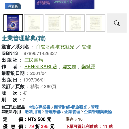
滿額折
企業管理辭典(精)
叢書／系列名
：
商管財經‧餐旅觀光
／
管理
ISBN13
：
9789571426327
出版社
：
三民書局
作者
：
BENGTKARL著
;
廖文志
;
欒斌譯
最新刷日期
：
2001/04
出版日
：
1997/06/01
裝訂／頁數
：
精裝／360頁
版次
：
初
刷次
：
2
三民出版品
：
考試/專業書
商管財經‧餐旅觀光
管理
教科考用
：
教科用書
管理學群
企業管理
企業管理與概論
定價
：NT$ 500 元
庫存 > 10
優惠價
：
79
折
395
元
下單可得紅利積點 ：11 點