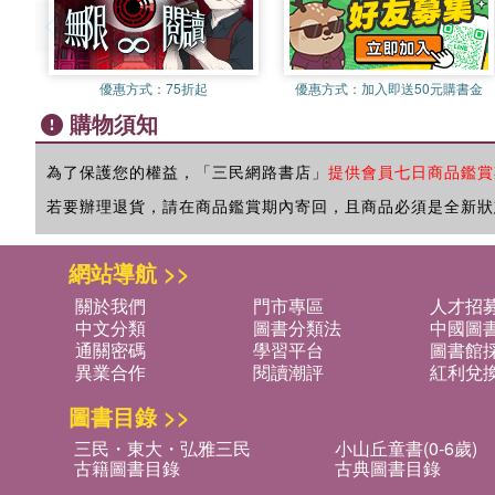
優惠方式：
75折起
優惠方式：
加入即送50元購書金
購物須知
為了保護您的權益，「三民網路書店」
提供會員七日商品鑑賞
若要辦理退貨，請在商品鑑賞期內寄回，且商品必須是全新狀
網站導航 >>
關於我們
門市專區
人才招
中文分類
圖書分類法
中國圖
通關密碼
學習平台
圖書館採
異業合作
閱讀潮評
紅利兌
圖書目錄 >>
三民・東大・弘雅三民
小山丘童書(0-6歲)
古籍圖書目錄
古典圖書目錄