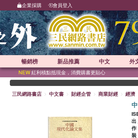
企業採購
會員登入
暢銷榜
新品
推薦
中文
外
NEW
紅利積點抵現金，消費購書更貼心
三民網路書店
中文書
財經企管
商業財經
經濟
中
IS
出