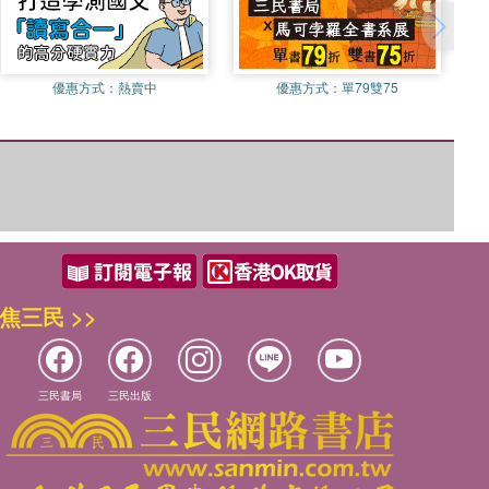
優惠方式：
熱賣中
優惠方式：
單79雙75
焦三民 >>
三民書局
三民出版