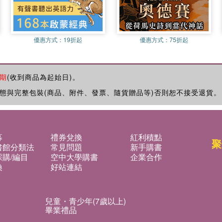
優惠方式：
19折起
優惠方式：
75折起
期
(收到商品為起始日)。
態與完整包裝(商品、附件、發票、隨貨贈品等)否則恕不接受退貨。
募
禮券兌換
紅利積點
聚
書館分類法
常見問題
新手購書
購/編目
空中大學購書
企業合作
換
好站連結
兒童・青少年(7歲以上)
畢業禮品