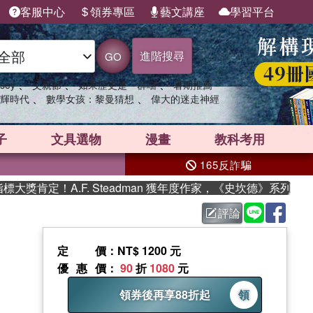
客服中心
領券專區
藝文講座
學習平台
進階搜尋
GO
、
、
、
sey
父親節
如果歷史是一群喵
暑期推薦
、
、
輝時代
數學女孩：黎曼猜想
偉大的迷走神經
子
文具選物
漫畫
教科考用
165反詐騙
獎肯定！A.F. Steadman 獲年度作家，《史坎德》系列帶你
評論
定價
：NT$ 1200 元
優惠價
：
90
折
1080
元
領券後再享88折起
領