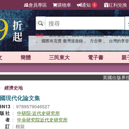
會員專區
購物車
通知
紅利兌換
5
、
、
熱搜：
東野圭吾
高希均教授回憶錄
The Odys
、
、
、
國際布克獎 臺灣漫遊錄
方念華
台灣的李登
文
簡體
三民東大
電子書
親
英國出版界指標大
經濟史地
國現代化論文集
BN13
：
9789579046527
版社
：
中研院-近代史研究所
作者
：
中央研究院近代史研究所
裝訂
：
精裝