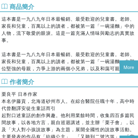
商品簡介
這本書是一九八九年日本最暢銷、最受歡迎的兒童書。老師、
家長和兒童，百萬以上的讀者，都被第一篇「一碗湯麵」中的
人物，流下敬愛的眼淚。這是一篇充滿人情味與勵志的真實故
事。
這本書是一九八九年日本最暢銷、最受歡迎的兒童書。老師、
家長和兒童，百萬以上的讀者，都被第一篇「一碗湯麵」中那
More
位堅強的母親，力爭上游的兩個小兄弟，以及和藹可親的麵店
老闆所感動，紛紛為他們流下敬愛的眼淚。
作者簡介
這是一篇充滿人情味與勵志的真實故事。讀到這篇，好像在黑
暗中看到光映照著人性的光芒，令人由衷感佩。
栗良平 日本作家
另外一篇「阿健與聖誕老公公」，敘述貧苦而聰明伶俐的阿
本名伊藤貢，北海道砂州市人。在綜合醫院任職十年，高中時
健，在五歲得到絕症，可是他卻樂觀、勇敢地活著，讓每一位
代曾翻譯安徒生童話而引
認識他的人，對他都有一份無比的同情與痛惜之情，也猛然為
起對口述童話的創作興趣。他利用業餘時間，收集四百多篇民
自己擁有的幸福而珍惜不已！
間故事，以各地方言，親自巡迴講述，並主辦「栗子會」，以
及「大人對小孩說故事」為主題，展開全國性的說故事活動。
主要發表的作品有「紡織公主」、「又聽到二號汽笛」、「穿