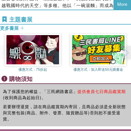
More
越戰國時代的天空」等多種。他以「一碗湯麵」而成為兒童類
暢銷作家。
主題書展
譯者簡介
更多書展
李佳純
作家、新聞工作者。台灣台南縣人，現旅居日本，任職中國時
報東京辦事處。她常在國語日報、中華日報迻譯兒童文學及小
說，作品以溫馨感人、具啟發性著稱。
優惠方式：
75折起
優惠方式：
加入即送50元購書金
購物須知
為了保護您的權益，「三民網路書店」
提供會員七日商品鑑賞期
(收到商品為起始日)。
若要辦理退貨，請在商品鑑賞期內寄回，且商品必須是全新狀態
與完整包裝(商品、附件、發票、隨貨贈品等)否則恕不接受退
貨。