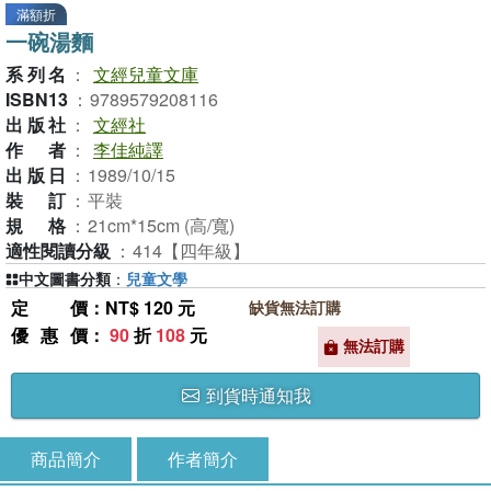
滿額折
一碗湯麵
系列名
：
文經兒童文庫
ISBN13
：
9789579208116
出版社
：
文經社
作者
：
李佳純譯
出版日
：
1989/10/15
裝訂
：
平裝
規格
：
21cm*15cm (高/寬)
適性閱讀分級
：
414【四年級】
中文圖書分類
：
兒童文學
定價
：NT$ 120 元
缺貨無法訂購
優惠價
：
90
折
108
元
無法訂購
到貨時通知我
商品簡介
作者簡介