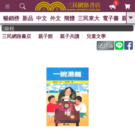
5
暢銷榜
新品
中文
外文
簡體
三民東大
電子書
親子
GO
幻旅程
三民網路書店
親子館
親子共讀
兒童文學
、
熱搜：
東野圭吾
高希均教授回憶錄
、
、
、
The Odyssey
父親節
如果歷
評論
、
、
史是一群喵
暑期推薦
國際布克
、
、
獎 臺灣漫遊錄
方念華
台灣的李
、
、
登輝時代
數學女孩：黎曼猜想
偉大的迷走神經