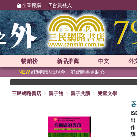
企業採購
會員登入
暢銷榜
新品
推薦
中文
外
NEW
紅利積點抵現金，消費購書更貼心
三民網路書店
親子館
親子共讀
兒童文學
吞
IS
出