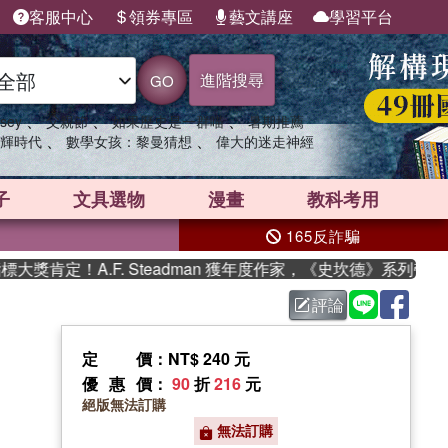
客服中心
領券專區
藝文講座
學習平台
進階搜尋
GO
、
、
、
sey
父親節
如果歷史是一群喵
暑期推薦
、
、
輝時代
數學女孩：黎曼猜想
偉大的迷走神經
子
文具選物
漫畫
教科考用
165反詐騙
肯定！A.F. Steadman 獲年度作家，《史坎德》系列帶你踏
評論
定價
：NT$ 240 元
優惠價
：
90
折
216
元
絕版無法訂購
無法訂購