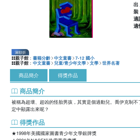
出
適
適
滿額折
親子館
：
書籍分齡
中文童書
7-12 國小
親子館
：
中文童書
兒童/青少年文學
文學
世界名著
商品簡介
得獎作品
商品簡介
被稱為超壞、超凶的怪胎男孩，其實是個過動兒。喬伊克制不
定中顯露出來呢？
得獎作品
★1998年美國國家圖書青少年文學銀牌獎