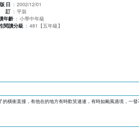
版日
：
2002/12/01
裝訂
：
平裝
讀年齡
：
小學中年級
性閱讀分級
：
481【五年級】
了的橫衝直撞，有他在的地方有時歡笑連連，有時如颱風過境，一發