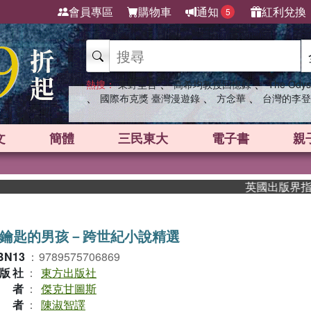
會員專區
購物車
通知
紅利兌換
5
、
、
熱搜：
東野圭吾
高希均教授回憶錄
The Odys
、
、
、
國際布克獎 臺灣漫遊錄
方念華
台灣的李登
文
簡體
三民東大
電子書
親
英國出版界指標大獎
鑰匙的男孩－跨世紀小說精選
BN13
：
9789575706869
版社
：
東方出版社
作者
：
傑克甘圖斯
譯者
：
陳淑智譯