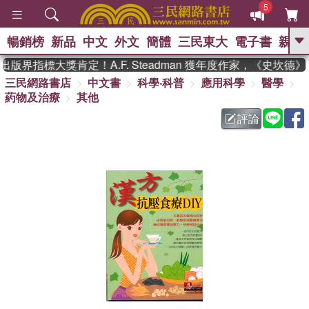
5
暢銷榜
新品
中文
外文
簡體
三民東大
電子書
親子
GO
出版界指標大獎肯定！A.F. Steadman 獲年度作家，《史坎
三民網路書店
中文書
科學‧科普
應用科學
醫學
、
熱搜：
東野圭吾
高希均教授回憶錄
葯物及治療
其他
、
、
、
The Odyssey
父親節
如果歷
、
、
史是一群喵
暑期推薦
國際布克
評論
、
、
獎 臺灣漫遊錄
方念華
台灣的李
、
、
登輝時代
數學女孩：黎曼猜想
偉大的迷走神經