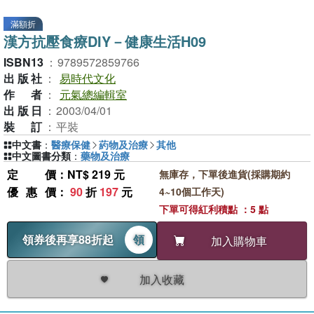
滿額折
漢方抗壓食療DIY－健康生活H09
ISBN13
：
9789572859766
出版社
：
易時代文化
作者
：
元氣總編輯室
出版日
：
2003/04/01
裝訂
：
平裝
中文書
：
醫療保健
葯物及治療
其他
中文圖書分類
：
藥物及治療
定價
：NT$ 219 元
無庫存，下單後進貨(採購期約
優惠價
：
90
折
197
元
4~10個工作天)
下單可得紅利積點 ：5 點
領券後再享88折起
領
加入購物車
加入收藏