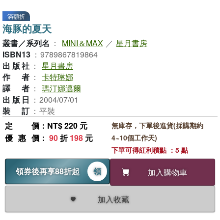
滿額折
海豚的夏天
叢書／系列名
：
MINI＆MAX
／
星月書房
ISBN13
：
9789867819864
出版社
：
星月書房
作者
：
卡特琳娜
譯者
：
瑪汀娜邁爾
出版日
：
2004/07/01
裝訂
：
平裝
定價
：NT$ 220 元
無庫存，下單後進貨(採購期約
優惠價
：
90
折
198
元
4~10個工作天)
下單可得紅利積點 ：5 點
領券後再享88折起
領
加入購物車
加入收藏