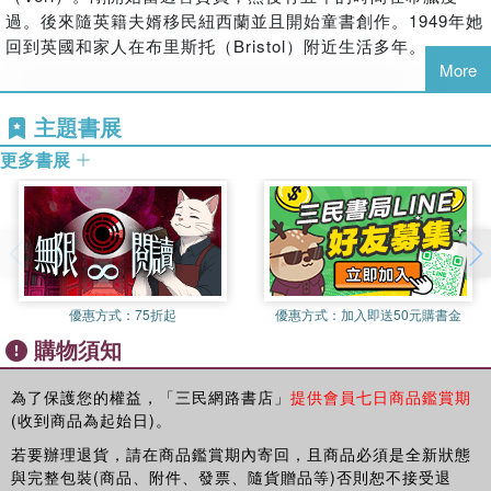
過。後來隨英籍夫婿移民紐西蘭並且開始童書創作。1949年她
回到英國和家人在布里斯托（Bristol）附近生活多年。
More
繪者
主題書展
瑪汀娜˙邁爾Martina Mair
更多書展
1971年次，畢業於慕尼黑高等職業學校，主修設計、廣告。第
一本繪本即獲《每月好書》推薦。到目前為止除為各大出版社
作過插畫，自己也出繪本。例如《Ein Mantel für den
Wiedehopf（給戴勝鳥的大衣）》、《Hol dir ein Gelb aus
der Sonne！（去跟太陽要點黃色！）》。
優惠方式：
75折起
優惠方式：
加入即送50元購書金
購物須知
譯者
為了保護您的權益，「三民網路書店」
提供會員七日商品鑑賞期
林敏雅
(收到商品為起始日)。
1966年生於台灣南投，台大心理系畢業，目前旅居德國，在德
若要辦理退貨，請在商品鑑賞期內寄回，且商品必須是全新狀態
國特利爾大學（Terier）攻讀心理學，並修習藝術史課程。
與完整包裝(商品、附件、發票、隨貨贈品等)否則恕不接受退