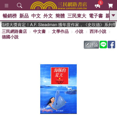
5
暢銷榜
新品
中文
外文
簡體
三民東大
電子書
親子
GO
標大獎肯定！A.F. Steadman 獲年度作家，《史坎德》系列
三民網路書店
中文書
文學作品
小說
西洋小說
、
熱搜：
東野圭吾
高希均教授回憶錄
德國小說
、
、
、
The Odyssey
父親節
如果歷
、
、
史是一群喵
暑期推薦
國際布克
評論
、
、
獎 臺灣漫遊錄
方念華
台灣的李
、
、
登輝時代
數學女孩：黎曼猜想
偉大的迷走神經