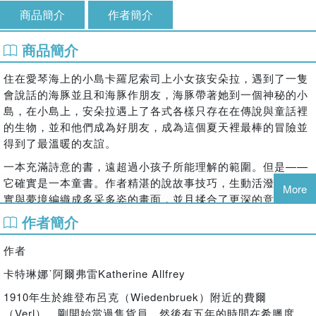
商品簡介
作者簡介
商品簡介
住在愛琴海上的小島卡羅尼索司上小女孩安朵拉，遇到了一隻
會說話的海豚並且和海豚作朋友，海豚帶著她到一個神秘的小
島，在小島上，安朵拉遇上了各式各樣只存在在傳說與童話裡
的生物，並和他們成為好朋友，成為這個夏天裡最棒的冒險並
得到了最溫暖的友誼。
一本充滿詩意的書，遠超過小孩子所能理解的範圍。但是——
它確實是一本童書。作者精湛的說故事技巧，生動活潑地將真
More
實與夢境編織成多采多姿的畫面，並且揉合了更深的意義蘊藏
其中。
作者簡介
作者
卡特琳娜˙阿爾弗雷Katherine Allfrey
1910年生於維登布呂克（Wiedenbruek）附近的費爾
（Verl）。剛開始當過售貨員，然後有五年的時間在希臘度