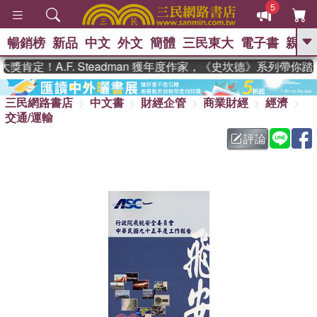
5
暢銷榜
新品
中文
外文
簡體
三民東大
電子書
親子
GO
肯定！A.F. Steadman 獲年度作家，《史坎德》系列帶你踏
、
熱搜：
東野圭吾
高希均教授回憶錄
、
、
、
三民網路書店
中文書
財經企管
商業財經
經濟
The Odyssey
父親節
花開錦
、
、
、
交通/運輸
繡
暑期推薦
方念華
台灣的
、
李登輝時代
數學女孩：黎曼猜想
評論
、
、
偉大的迷走神經
如果歷史是一
、
群喵
臺灣漫遊錄