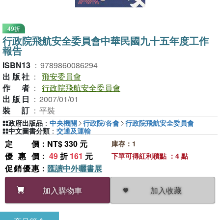
49折
行政院飛航安全委員會中華民國九十五年度工作
報告
ISBN13
：
9789860086294
出版社
：
飛安委員會
作者
：
行政院飛航安全委員會
出版日
：
2007/01/01
裝訂
：
平裝
政府出版品
：
中央機關
行政院/各會
行政院飛航安全委員會
中文圖書分類
：
交通及運輸
定價
：NT$ 330 元
庫存：1
優惠價
：
49
折
161
元
下單可得紅利積點 ：4 點
促銷優惠
：
匯讀中外曬書展
加入收藏
加入購物車