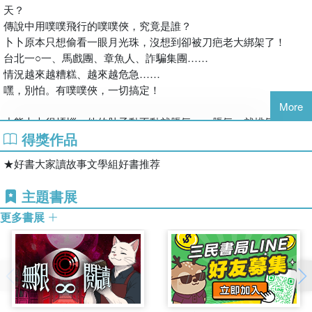
天？
傳說中用噗噗飛行的噗噗俠，究竟是誰？
卜卜原本只想偷看一眼月光珠，沒想到卻被刀疤老大綁架了！
台北一○一、馬戲團、章魚人、詐騙集團……
情況越來越糟糕、越來越危急……
嘿，別怕。有噗噗俠，一切搞定！
More
小熊卜卜很煩惱。他的肚子動不動就脹氣，一脹氣，就排氣。噗噗
得獎作品
噗！不管在哪裡，只要聽到噗噗噗，大家就知道卜卜來了。噗噗，
真的很丟臉哪！
★好書大家讀故事文學組好書推荐
熊爸爸似乎對卜卜的噗噗不怎麼在意。他希望卜卜學會和自己的噗
噗和平相處，甚至告訴卜卜有關黑熊族裡的「噗噗俠」傳說。神祕
主題書展
的噗噗俠，從此成了卜卜心目中的大英雄。
更多書展
一天晚上，在小熊??的建議下，卜卜和朋友們偷偷溜進熊長老的院
子裡，想偷看月光珠一眼。沒想到，卜卜和??卻被刀疤老大綁架
了，還被賣到馬戲團。
出乎意料的，貪心的刀疤老大不僅向熊長老勒索月光珠，更把整個
馬戲團賣給了來自外星球的章魚人！眼看著情況越來越糟糕、越來
越危急、越來越離譜……噗噗俠「噗噗噗！」的火速飛來，憑著機