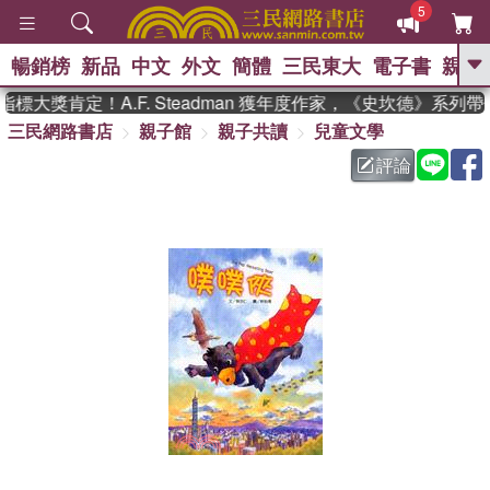
5
暢銷榜
新品
中文
外文
簡體
三民東大
電子書
親子
GO
標大獎肯定！A.F. Steadman 獲年度作家，《史坎德》系列
三民網路書店
親子館
親子共讀
兒童文學
、
熱搜：
東野圭吾
高希均教授回憶錄
、
、
、
The Odyssey
父親節
如果歷
評論
、
、
史是一群喵
暑期推薦
國際布克
、
、
獎 臺灣漫遊錄
方念華
台灣的李
、
、
登輝時代
數學女孩：黎曼猜想
偉大的迷走神經