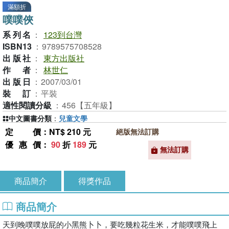
滿額折
噗噗俠
系列名
：
123到台灣
ISBN13
：
9789575708528
出版社
：
東方出版社
作者
：
林世仁
出版日
：
2007/03/01
裝訂
：
平裝
適性閱讀分級
：
456【五年級】
中文圖書分類
：
兒童文學
定價
：NT$ 210 元
絕版無法訂購
優惠價
：
90
折
189
元
無法訂購
商品簡介
得獎作品
商品簡介
天到晚噗噗放屁的小黑熊卜卜，要吃幾粒花生米，才能噗噗飛上