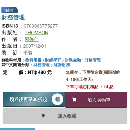
滿額折
財務管理
ISBN13
：
9789866775277
出版社
：
THOMSON
作者
：
郭修仁
出版日
：
2007/12/01
裝訂
：
平裝
教科考用
：
教科用書
財經學群
財務金融
財務管理
中文圖書分類
：
財務管理；經營財務
定價
：NT$ 480 元
無庫存，下單後進貨(採購期約
4~10個工作天)
下單可得紅利積點 ：14 點
領券後再享88折起
領
加入購物車
加入收藏