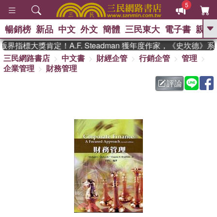
5
暢銷榜
新品
中文
外文
簡體
三民東大
電子書
親子
GO
界指標大獎肯定！A.F. Steadman 獲年度作家，《史坎德》
三民網路書店
中文書
財經企管
行銷企管
管理
、
熱搜：
東野圭吾
高希均教授回憶錄
企業管理
財務管理
、
、
、
The Odyssey
父親節
如果歷
、
、
史是一群喵
暑期推薦
國際布克
評論
、
、
獎 臺灣漫遊錄
方念華
台灣的李
、
、
登輝時代
數學女孩：黎曼猜想
偉大的迷走神經