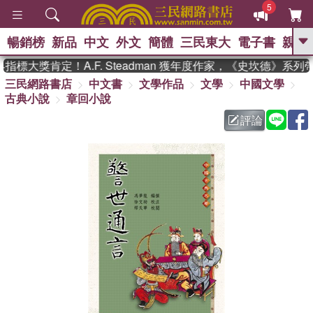
5
暢銷榜
新品
中文
外文
簡體
三民東大
電子書
親子
GO
標大獎肯定！A.F. Steadman 獲年度作家，《史坎德》系列
三民網路書店
中文書
文學作品
文學
中國文學
、
熱搜：
東野圭吾
高希均教授回憶錄
古典小說
章回小說
、
、
、
The Odyssey
父親節
如果歷
、
、
史是一群喵
暑期推薦
國際布克
評論
、
、
獎 臺灣漫遊錄
方念華
台灣的李
、
、
登輝時代
數學女孩：黎曼猜想
偉大的迷走神經