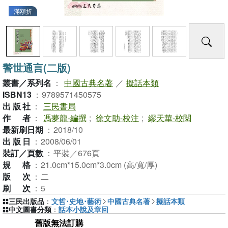
滿額折
警世通言(二版)
叢書／系列名
：
中國古典名著
／
擬話本類
ISBN13
：
9789571450575
出版社
：
三民書局
作者
：
馮夢龍-編撰
;
徐文助-校注
;
繆天華-校閱
最新刷日期
：
2018/10
出版日
：
2008/06/01
裝訂／頁數
：
平裝／676頁
規格
：
21.0cm*15.0cm*3.0cm (高/寬/厚)
版次
：
二
刷次
：
5
三民出版品
：
文哲･史地･藝術
中國古典名著
擬話本類
中文圖書分類
：
話本小說及章回
舊版無法訂購