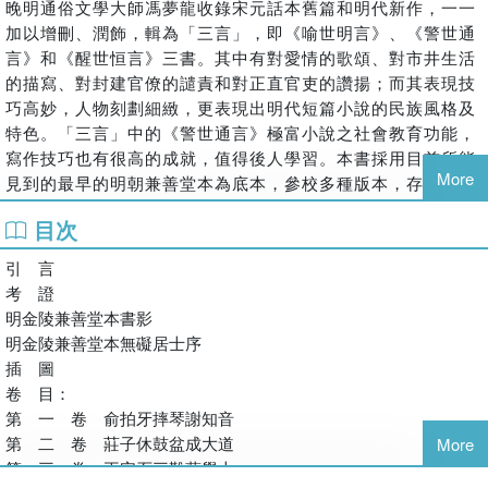
晚明通俗文學大師馮夢龍收錄宋元話本舊篇和明代新作，一一
加以增刪、潤飾，輯為「三言」，即《喻世明言》、《警世通
言》和《醒世恒言》三書。其中有對愛情的歌頌、對市井生活
的描寫、對封建官僚的譴責和對正直官吏的讚揚；而其表現技
巧高妙，人物刻劃細緻，更表現出明代短篇小說的民族風格及
特色。「三言」中的《警世通言》極富小說之社會教育功能，
寫作技巧也有很高的成就，值得後人學習。本書採用目前所能
More
見到的最早的明朝兼善堂本為底本，參校多種版本，存優去
蕪，並加上新式標點和簡明注釋，引言與考證對馮夢龍其人其
目次
書且有詳盡介紹，允稱最完善之《警世通言》版本。
引 言
考 證
明金陵兼善堂本書影
明金陵兼善堂本無礙居士序
插 圖
卷 目：
第 一 卷 俞拍牙摔琴謝知音
第 二 卷 莊子休鼓盆成大道
More
第 三 卷 王安石三難蘇學士