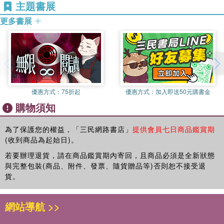
第 四 卷 ●相公飲恨半山堂
主題書展
第 五 卷 呂大郎還金完骨肉
更多書展
第 六 卷 俞仲舉題詩遇上皇
第 七 卷 陳可常端陽仙化
第 八 卷 崔待詔生死冤家
第 九 卷 李謫仙醉草嚇蠻書
第 十 卷 錢舍人題詩燕子樓
第 十一 卷 蘇知縣羅衫再合
優惠方式：
75折起
優惠方式：
加入即送50元購書金
第 十二 卷 范鰍兒雙鏡重圓
購物須知
第 十三 卷 三現身包龍圖斷冤
第 十四 卷 一窟鬼癩道人除怪
第 十五 卷 金令史美婢酬秀童
為了保護您的權益，「三民網路書店」
提供會員七日商品鑑賞期
(收到商品為起始日)。
第 十六 卷 小夫人金錢贈年少
第 十七 卷 鈍秀才一朝交泰
若要辦理退貨，請在商品鑑賞期內寄回，且商品必須是全新狀態
第 十八 卷 老門生三世報恩
與完整包裝(商品、附件、發票、隨貨贈品等)否則恕不接受退
第 十九 卷 崔衙內白鷂招妖
貨。
第 二十 卷 計押番金鰻產禍
第二十一卷 趙太祖千里送京娘
網站導航 >>
第二十二卷 宋小官團圓破氈笠
第二十三卷 樂小舍拚生覓偶