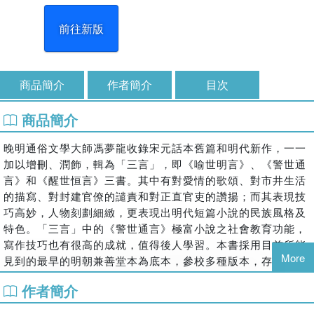
前往新版
商品簡介
作者簡介
目次
商品簡介
晚明通俗文學大師馮夢龍收錄宋元話本舊篇和明代新作，一一
加以增刪、潤飾，輯為「三言」，即《喻世明言》、《警世通
言》和《醒世恒言》三書。其中有對愛情的歌頌、對市井生活
的描寫、對封建官僚的譴責和對正直官吏的讚揚；而其表現技
巧高妙，人物刻劃細緻，更表現出明代短篇小說的民族風格及
特色。「三言」中的《警世通言》極富小說之社會教育功能，
寫作技巧也有很高的成就，值得後人學習。本書採用目前所能
More
見到的最早的明朝兼善堂本為底本，參校多種版本，存優去
蕪，並加上新式標點和簡明注釋，引言與考證對馮夢龍其人其
作者簡介
書且有詳盡介紹，允稱最完善之《警世通言》版本。