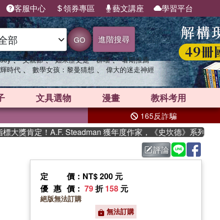
客服中心
領券專區
藝文講座
學習平台
進階搜尋
GO
、
、
、
sey
父親節
如果歷史是一群喵
暑期推薦
、
、
輝時代
數學女孩：黎曼猜想
偉大的迷走神經
子
文具選物
漫畫
教科考用
165反詐騙
肯定！A.F. Steadman 獲年度作家，《史坎德》系列帶你踏
評論
定價
：NT$ 200 元
優惠價
：
79
折
158
元
絕版無法訂購
無法訂購