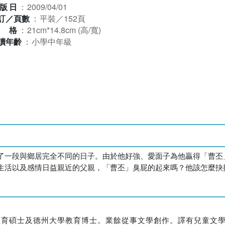
版日
：
2009/04/01
訂／頁數
：
平裝／152頁
規格
：
21cm*14.8cm (高/寬)
讀年齡
：
小學中年級
了一段與鄉居完全不同的日子。由於他好強、愛面子為他贏得「曹丕
生活以及感情日益親近的父親，「曹丕」臭屁的起來嗎？他該怎麼抉
教育碩士及德州大學教育博士。業餘從事文學創作。譯有兒童文