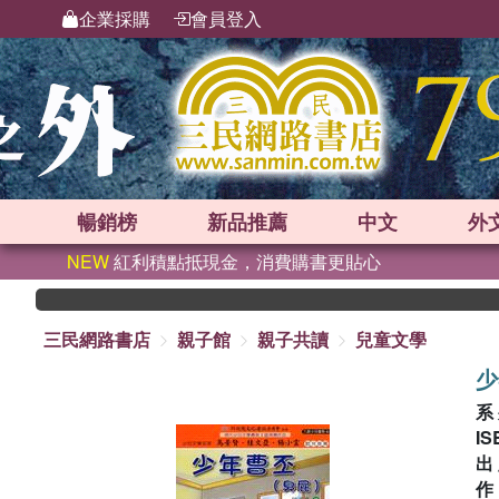
企業採購
會員登入
暢銷榜
新品
推薦
中文
外
NEW
紅利積點抵現金，消費購書更貼心
三民網路書店
親子館
親子共讀
兒童文學
少
系
IS
出