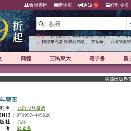
會員專區
購物車
通知
紅利兌換
5
、
、
熱搜：
東野圭吾
高希均教授回憶錄
The Odys
、
、
、
國際布克獎 臺灣漫遊錄
方念華
台灣的李登
文
簡體
三民東大
電子書
親
英國出版界指標大獎
年曹丕
列名
：
九歌少兒書房
BN13
：
9789574445820
版社
：
九歌
作者
：
陳素燕