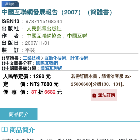
滿額折
中國互聯網發展報告（2007）（簡體書）
ISBN13
：
9787115168344
出版社
：
人民郵電出版社
作者
：
中國互聯網協會
;
中國互聯
出版日
：
2007/11/01
裝訂
：
平裝
簡體書
：
工業技術
自動化技術、計算技術
中文圖書分類
：
國際互聯網
中國圖書館分類
：
國際互聯網
人民幣定價：1280 元
若需訂購本書，請電洽客服 02-
定價
：NT$ 7680 元
25006600[分機130、131]。
優惠價
：
87
折
6682
元
無法訂購
商品簡介
商品簡介