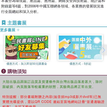
本書分為環境篇、產品篇、應用篇、網絡安全與技術篇、統計篇和
附錄篇等6篇，對2006年中國互聯網各領域、各業務的發展狀況進
行全面總結和深入分析。
主題書展
更多書展
優惠方式：
加入即送50元購書金
優惠方式：
5折起
購物須知
大陸出版品因裝訂品質及貨運條件與台灣出版品落差甚大，除封
面破損、內頁脫落等較嚴重的狀態，其餘商品將正常出貨。
特別提醒：部分書籍附贈之內容(如音頻mp3或影片dvd等)已無
實體光碟提供，需以QR CODE 連結至當地網站註冊“並通過驗證
程序”，方可下載使用。