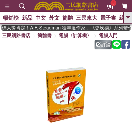
5
暢銷榜
新品
中文
外文
簡體
三民東大
電子書
親子
GO
大獎肯定！A.F. Steadman 獲年度作家，《史坎德》系列帶
三民網路書店
簡體書
電腦〈計算機〉
電腦入門
、
熱搜：
東野圭吾
高希均教授回憶錄
、
、
、
The Odyssey
父親節
花開錦
評論
、
、
、
繡
暑期推薦
方念華
台灣的
、
李登輝時代
數學女孩：黎曼猜想
、
、
偉大的迷走神經
如果歷史是一
、
群喵
臺灣漫遊錄