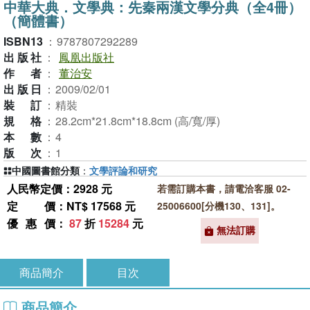
中華大典．文學典：先秦兩漢文學分典（全4冊）
（簡體書）
ISBN13
：
9787807292289
出版社
：
鳳凰出版社
作者
：
董治安
出版日
：
2009/02/01
裝訂
：
精裝
規格
：
28.2cm*21.8cm*18.8cm (高/寬/厚)
本數
：
4
版次
：
1
中國圖書館分類
：
文學評論和研究
人民幣定價：2928 元
若需訂購本書，請電洽客服 02-
定價
：NT$ 17568 元
25006600[分機130、131]。
優惠價
：
87
折
15284
元
無法訂購
商品簡介
目次
商品簡介