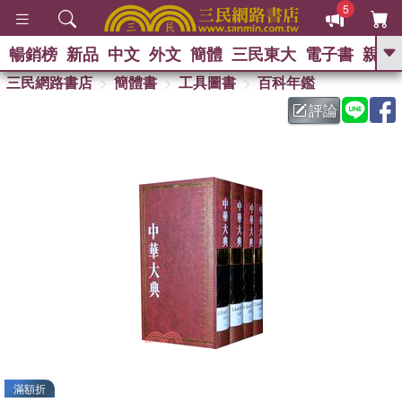
5
暢銷榜
新品
中文
外文
簡體
三民東大
電子書
親子
GO
三民網路書店
簡體書
工具圖書
百科年鑑
評論
熱搜：
滿額折