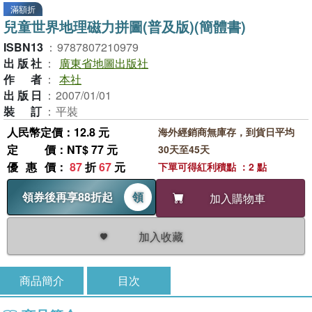
滿額折
兒童世界地理磁力拼圖(普及版)(簡體書)
ISBN13
：
9787807210979
出版社
：
廣東省地圖出版社
作者
：
本社
出版日
：
2007/01/01
裝訂
：
平裝
人民幣定價：12.8 元
海外經銷商無庫存，到貨日平均
定價
：NT$ 77 元
30天至45天
優惠價
：
87
折
67
元
下單可得紅利積點 ：2 點
領券後再享88折起
領
加入購物車
加入收藏
商品簡介
目次