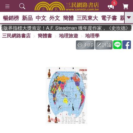
5
暢銷榜
新品
中文
外文
簡體
三民東大
電子書
親子
GO
版界指標大獎肯定！A.F. Steadman 獲年度作家，《史坎德
三民網路書店
簡體書
地理旅遊
地理學
、
、
熱搜：
東野圭吾
The Odyssey
、
、
父親節
如果歷史是一群喵
暑期
列印
評論
、
、
推薦
國際布克獎 臺灣漫遊錄
方
、
、
念華
台灣的李登輝時代
數學女
、
孩：黎曼猜想
偉大的迷走神經