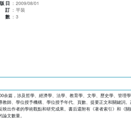
版日
：
2009/08/01
裝訂
：
平裝
本數
：
3
6000余篇，涉及哲學、經濟學、法學、教育學、文學、歷史學、管理
導教師、學位授予機構、學位授予年代、頁數、提要正文和關鍵詞。
反映出作者的學術觀點和研究成果。書后還附有《著者索引》和《關
的論文數量。