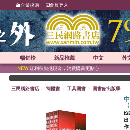
企業採購
會員登入
暢銷榜
新品
推薦
中文
外
NEW
紅利積點抵現金，消費購書更貼心
三民網路書店
簡體書
工具圖書
圖書館出版學
中
（
IS
出