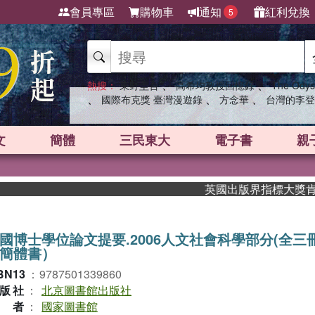
會員專區
購物車
通知
紅利兌換
5
、
、
熱搜：
東野圭吾
高希均教授回憶錄
The Odys
、
、
、
國際布克獎 臺灣漫遊錄
方念華
台灣的李登
文
簡體
三民東大
電子書
親
英國出版界指標大獎肯定！A.F
國博士學位論文提要.2006人文社會科學部分(全三冊
簡體書）
BN13
：
9787501339860
版社
：
北京圖書館出版社
作者
：
國家圖書館