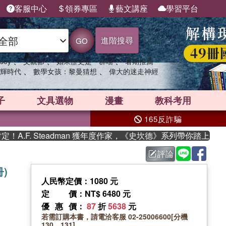
客服中心
領券專區
藝文講座
學習平台
進階搜尋
GO
、
、
、
sey
父親節
如果歷史是一群喵
暑期推薦
、
、
輝時代
數學女孩：黎曼猜想
偉大的迷走神經
子
文具選物
漫畫
教科考用
165反詐騙
. Steadman 獲年度作家，《史坎德》系列帶你踏上熱血奇幻
評論
)
人民幣定價：1080 元
定價
：NT$ 6480 元
優惠價
：
87
折
5638
元
若需訂購本書，請電洽客服 02-25006600[分機
130、131]。