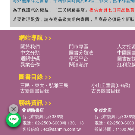
海外無庫存之書籍，平均作業時間約60個工作天，然不保證
為了保護您的權益，「三民網路書店」
提供會員七日商品鑑賞
若要辦理退貨，請在商品鑑賞期內寄回，且商品必須是全新狀
網站導航 >>
關於我們
門市專區
人才招
中文分類
圖書分類法
中國圖
通關密碼
學習平台
圖書館採
異業合作
閱讀潮評
紅利兌
圖書目錄 >>
三民・東大・弘雅三民
小山丘童書(0-6歲)
古籍圖書目錄
古典圖書目錄
聯絡資訊 >>
網路書店
復北店
台北市復興北路386號
台北市復興北路386
電話：02-2500-6600轉 130、131
電話：02-2500-6600
客服信箱：
ec@sanmin.com.tw
營業時間：11:00 AM -