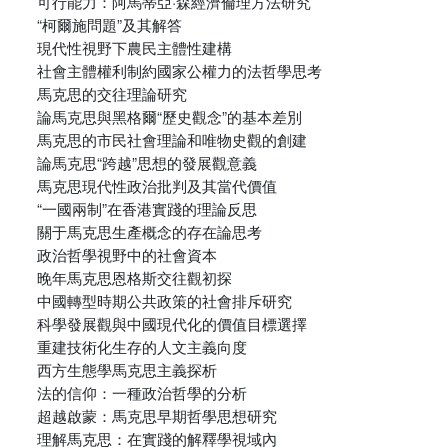
可行能力：阿馬蒂亞·森經濟倫理方法研究
“柯爾施問題”及其解答
現代性視野下農民主體性建構
社會主體權利制約國家公權力的法哲學思考
馬克思的交往理論研究
論馬克思與黑格爾“歷史觀念”的基本差別
馬克思的市民社會理論和唯物史觀的創建
論馬克思“跨越”思想的發展觀意義
馬克思現代性政治批判及其當代價值
“一國兩制”在香港實踐的理論反思
關于馬克思生產概念的存在論思考
政治哲學視野中的社會資本
晚年馬克思恩格斯交往觀初探
中國轉型時期公共政策的社會排斥研究
科學發展觀與中國現代化的價值目標選擇
重建技術化生存的人文主義向度
西方生態學馬克思主義探析
法的信仰：一種政治哲學的分析
超越啟蒙：馬克思早期哲學思想研究
理解馬克思：在實踐的解釋學視域內