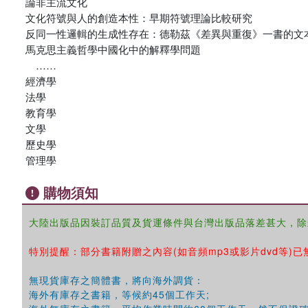
論非主流文化
文化符號與人的創造本性：早期符號理論比較研究
反同一性邏輯的生成性存在：德勒茲《差異與重復》一書的文
馬克思主義哲學中國化中的解釋學問題
……
經濟學
法學
教育學
文學
歷史學
管理學
購物須知
大陸出版品因裝訂品質及貨運條件與台灣出版品落差甚大，除
特別提醒：部分書籍附贈之內容(如音頻mp3或影片dvd等)已
無現貨庫存之簡體書，將向海外調貨：
海外有庫存之書籍，等候約45個工作天;