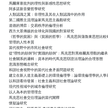
馬爾庫塞批判的理性與新感性思想研究
阿多諾新音樂哲學研究
人類認識之翼：非理性及其在人類認識中的作用
第二國際主流理論家馬克思主義觀研究
道德的博弈：交易秩序的倫理分析
西方大眾傳媒的全球化與我國的對策研究
《哲學的貧困》與《貧困的哲學》：馬克思與蒲魯東思想比較
管理的人性本質
當代視野中的市民社會研究
從“理性的顛倒”到“實踐的顛倒”：馬克思對黑格爾真理觀的繼
社會關系的邏輯：資本的時代馬克思辯證法理論的合理形態
意識形態概念研究
和諧社會視野中的當代社會矛盾問題研究
建立在新人道主義基礎上的環境倫理學：論環境倫理學的人學
以和諧看待發展：社會主義和諧社會理論研究
現代性視域中的城市倫理研究
以人為本的管理理念
馬克思社會交往理論的當代闡釋
懷疑論研究