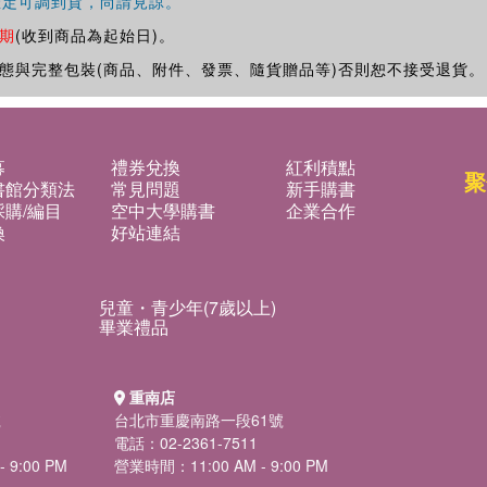
確定可調到貨，尚請見諒。
期
(收到商品為起始日)。
態與完整包裝(商品、附件、發票、隨貨贈品等)否則恕不接受退貨。
募
禮券兌換
紅利積點
聚
書館分類法
常見問題
新手購書
購/編目
空中大學購書
企業合作
換
好站連結
兒童・青少年(7歲以上)
畢業禮品
重南店
號
台北市重慶南路一段61號
電話：02-2361-7511
 9:00 PM
營業時間：11:00 AM - 9:00 PM