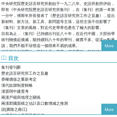
中央研究院歷史語言研究所創始于一九二八年。史語所創所伊始，
即有《中央研究院歷史語言研究所集刊》，在《集刊》的第一本第
一分中，傅斯年所長發表了《歷史語言研究所工作之旨趣》，提出
新材料、新方法、新工具、新問題等主張，這些主張不但影響了
《集刊》文章的風格，對近代史學界也產生了極大的影響。
目前為止，《集刊》已持續出刊近八十年，在近代中國，大部份學
術刊物倏起倏滅，能持續到八十年的學刊，確實不多。從這一點來
說，我們不能不珍惜這一個得來不易的成果。
More
史語所從創所開始一直到今天，都是一個多學科、跨領域的研究
目次
所，所包含的學門基本上有歷史、語言、考古、人類學、文字、文
籍考訂等，所以《集刊》所收文章的門類也就相當多樣。過去一、
集刊發刊辭
二十年來，大陸出版界、學術界迭有要求，希望重印《集刊》，作
歷史語言研究所工作之旨趣
為學術研究的參考。但是《集刊》卷帙浩繁，不易查索，中華書局
莽權價值之重新考定
作為卓負盛譽的出版單位，他們在獲得史語所授權之后，提出以類
漢代奴隸制度輯略
相從的辦法，出版《中研院歷史語言研究所集刊論文類編》。這種
漢晉閩中建置考
出版方式可以同時方便個人及機構，使得《集刊》文章能到達更多
兩漢戶籍與地理之關係
需要參考的人手中。
兩漢郡國面積之估計及口數增減之推測
說[廣陵之曲江]
More
中國丹砂之應用及其推演