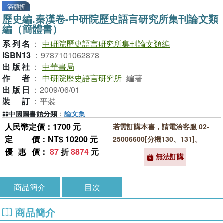
滿額折
歷史編.秦漢卷-中研院歷史語言研究所集刊論文類
編（簡體書）
系列名
：
中研院歷史語言研究所集刊論文類編
ISBN13
：
9787101062878
出版社
：
中華書局
作者
：
中研院歷史語言研究所
編著
出版日
：
2009/06/01
裝訂
：
平裝
中國圖書館分類
：
論文集
人民幣定價：1700 元
若需訂購本書，請電洽客服 02-
定價
：NT$ 10200 元
25006600[分機130、131]。
優惠價
：
87
折
8874
元
無法訂購
商品簡介
目次
商品簡介