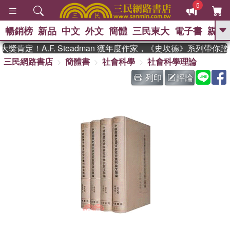
5
暢銷榜
新品
中文
外文
簡體
三民東大
電子書
親子
GO
肯定！A.F. Steadman 獲年度作家，《史坎德》系列帶你踏
三民網路書店
簡體書
社會科學
社會科學理論
、
熱搜：
東野圭吾
高希均教授回憶錄
、
、
、
The Odyssey
父親節
如果歷
列印
評論
、
、
史是一群喵
暑期推薦
國際布克
、
、
獎 臺灣漫遊錄
方念華
台灣的李
、
、
登輝時代
數學女孩：黎曼猜想
偉大的迷走神經