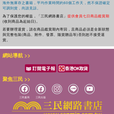
論中國造紙術之原始
海外無庫存之書籍，平均作業時間約60個工作天，然不保證確定
[禁不得祠明星出西方]之諸問題
可調到貨，尚請見諒。
漢代的亭制
為了保護您的權益，「三民網路書店」
提供會員七日商品鑑賞期
漢代地方官吏之籍貫限制
(收到商品為起始日)。
漢代的雇傭制度
若要辦理退貨，請在商品鑑賞期內寄回，且商品必須是全新狀態
秦漢郎吏制度考
與完整包裝(商品、附件、發票、隨貨贈品等)否則恕不接受退
漢晉遺簡偶述之續
貨。
漢代常服述略
漢代地方行政制度
漢代的西域都護與戊己校尉
網站導航 >>
司馬遷與希羅多德（Herodotus）之比較
論漢代的衛尉與中尉兼論南北軍制度
居延漢簡考證
史記頊羽本紀中[學書]和[學劍]的解釋
聚焦三民 >>
關東與關西的李姓和趙姓
方相氏與大羅
孔廟百石卒史碑考
三民書局
三民出版
東漢黨錮人物的分析
……
《中研院歷史語言研究所集刊》（1928-2000）目錄