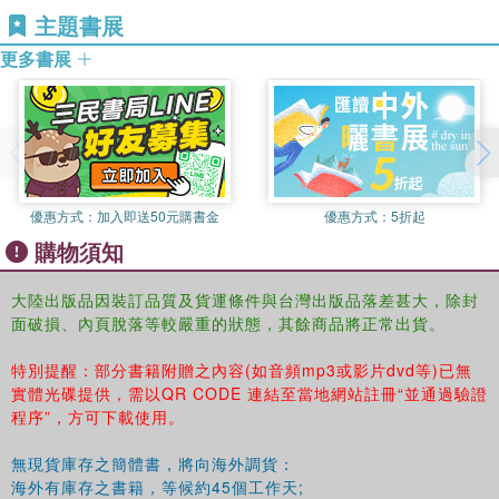
論魯西畫像三石——朱鮪石室，孝堂山，武氏祠
主題書展
從漢簡所見之邊郡制度
更多書展
漢代兵制及漢簡中的兵制
漢武后元不立年號考
居延漢簡考釋序目
兩漢刺史制度考
漢代社祀的源流
漢簡中的河西經濟生活
優惠方式：
加入即送50元購書金
優惠方式：
5折起
兩關遺址考
購物須知
論漢代的內朝與外朝
漢詩別錄
居延漢簡考證補正
大陸出版品因裝訂品質及貨運條件與台灣出版品落差甚大，除封
面破損、內頁脫落等較嚴重的狀態，其餘商品將正常出貨。
象郡胖柯和夜郎的關係
論漢代之陸運與水運
特別提醒：部分書籍附贈之內容(如音頻mp3或影片dvd等)已無
漢晉遺簡偶述
實體光碟提供，需以QR CODE 連結至當地網站註冊“並通過驗證
秦漢間之所謂[符應]論略
程序”，方可下載使用。
漢代察舉制度考
釋漢代之亭障與烽燧
無現貨庫存之簡體書，將向海外調貨：
新獲之敦煌漢簡
海外有庫存之書籍，等候約45個工作天;