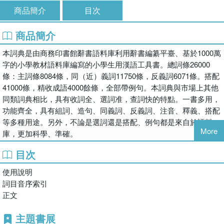
商品簡介
目次
商品簡介
本詞典是由商務印書館辭書語料庫利用辭書編纂平臺、基於1000萬
字的小學教材語料庫編寫的小學生用漢語工具書。總詞條26000
條：主詞條8084條，同（近）義詞11750條，反義詞6071條。搭配
41000條，精收成語4000餘條，全部帶例句。本詞典與市場上其他
同類詞典相比，具有收詞全、選詞准，查詞快的特點。一書多用，
功能齊全，具有組詞、造句、同義詞、反義詞、注音、釋義、搭配
等多種用途。另外，不論是選詞還是搭配、例句都是來自於語料
More
庫，更加科學、準確。
目次
使用說明
詞目音序索引
正文
主題書展