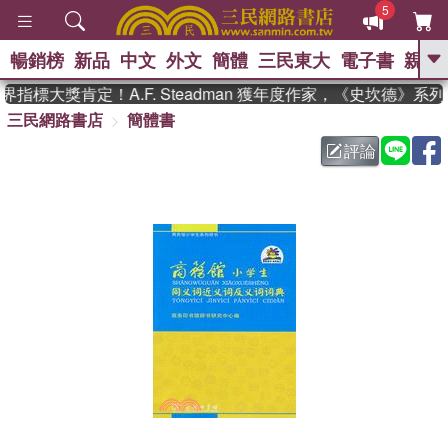
5
暢銷榜
新品
中文
外文
簡體
三民東大
電子書
親子
GO
指標大獎肯定！A.F. Steadman 獲年度作家，《史坎德》系
三民網路書店
簡體書
、
熱搜：
東野圭吾
高希均教授回憶錄
、
、
、
The Odyssey
父親節
如果歷
評論
、
、
史是一群喵
暑期推薦
國際布克
、
、
獎 臺灣漫遊錄
方念華
台灣的李
、
、
登輝時代
數學女孩：黎曼猜想
偉大的迷走神經