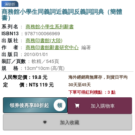
滿額折
商務館小學生同義詞近義詞反義詞詞典（簡體
書）
系列名
：
商務館小學生系列辭書
ISBN13
：
9787100066969
出版社
：
商務印書館(大陸)
作者
：
商務印書館辭書研究中心
編著
出版日
：
2010/01/01
裝訂／頁數
：
軟精／545頁
規格
：
13cm*10cm (高/寬)
人民幣定價：19.8 元
海外經銷商無庫存，到貨日平均
定價
：NT$ 119 元
30天至45天
下單可得紅利積點 ：3 點
領券後再享88折起
領
加入購物車
加入收藏