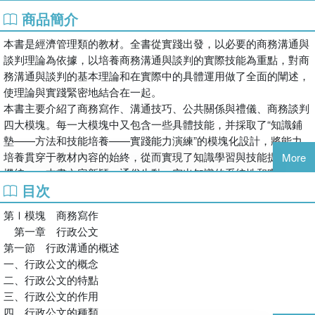
商品簡介
本書是經濟管理類的教材。全書從實踐出發，以必要的商務溝通與
談判理論為依據，以培養商務溝通與談判的實際技能為重點，對商
務溝通與談判的基本理論和在實際中的具體運用做了全面的闡述，
使理論與實踐緊密地結合在一起。
本書主要介紹了商務寫作、溝通技巧、公共關係與禮儀、商務談判
四大模塊。每一大模塊中又包含一些具體技能，并採取了“知識鋪
墊——方法和技能培養——實踐能力演練”的模塊化設計，將能力
培養貫穿于教材內容的始終，從而實現了知識學習與技能提升的有
More
機統一。本書內容新穎、通俗生動，突出知識的系統性和實用性，
目次
強調實踐能力的培養。各章均設計安排了學習目標、回顧與小結、
討論題等內容，并在各章正文中穿插有實例，為該課程的教學提供
第Ⅰ模塊 商務寫作
方便。
第一章 行政公文
本書可作為高職高專經濟類、管理類等相關專業的專業課教材，也
第一節 行政溝通的概述
可作為高職高專各專業的公共基礎課教材，還可作為各企事業單位
一、行政公文的概念
公共關係工作人員的培訓教材和參考讀物。
二、行政公文的特點
三、行政公文的作用
四、行政公文的種類