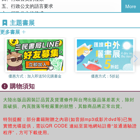
五、行政公文的語言要求
More
六、行政公文的格式
第二節 通告
主題書展
一、通告的概念
更多書展
二、通告的分類
三、通告的特點
四、通告的結構與寫作要求
五、例文與評析
六、病文與評析
第三節 通知
優惠方式：
加入即送50元購書金
優惠方式：
5折起
一、通知的概念
購物須知
二、通知的分類
三、通知的特點
四、通知的結構與寫作要求
大陸出版品因裝訂品質及貨運條件與台灣出版品落差甚大，除封
面破損、內頁脫落等較嚴重的狀態，其餘商品將正常出貨。
五、例文與評析
六、病文與評析
特別提醒：部分書籍附贈之內容(如音頻mp3或影片dvd等)已無
第四節 通報
實體光碟提供，需以QR CODE 連結至當地網站註冊“並通過驗證
一、通報的概念
程序”，方可下載使用。
二、通報的分類