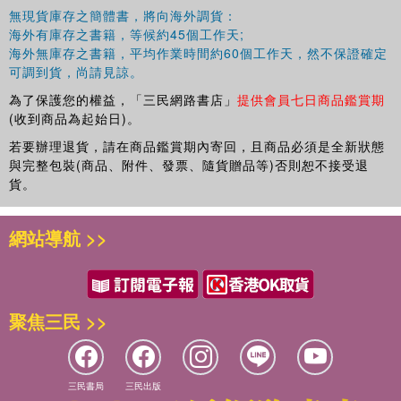
三、通報的特點
無現貨庫存之簡體書，將向海外調貨：
四、通報的結構與寫作要求
海外有庫存之書籍，等候約45個工作天;
五、例文與評析
海外無庫存之書籍，平均作業時間約60個工作天，然不保證確定
六、病文與評析
可調到貨，尚請見諒。
第五節 報告
為了保護您的權益，「三民網路書店」
提供會員七日商品鑑賞期
一、報告的概念
(收到商品為起始日)。
二、報告的分類
若要辦理退貨，請在商品鑑賞期內寄回，且商品必須是全新狀態
三、報告的特點
與完整包裝(商品、附件、發票、隨貨贈品等)否則恕不接受退
四、報告的結構與寫作要求
貨。
五、例文與評析
六、病文與評析
第六節 請示
網站導航 >>
一、請示的概念
二、請示的分類
三、請示的特點
四、請示的結構與寫作要求
聚焦三民 >>
五、例文與評析
六、病文與評析
第七節 批復
三民書局
三民出版
一、批復的概念