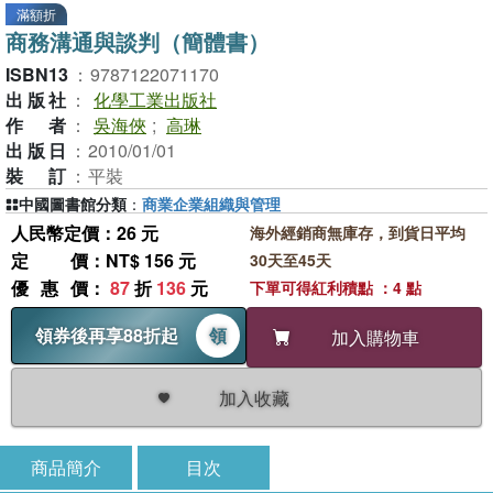
滿額折
商務溝通與談判（簡體書）
ISBN13
：
9787122071170
出版社
：
化學工業出版社
作者
：
吳海俠
;
高琳
出版日
：
2010/01/01
裝訂
：
平裝
中國圖書館分類
：
商業企業組織與管理
人民幣定價：26 元
海外經銷商無庫存，到貨日平均
定價
：NT$ 156 元
30天至45天
優惠價
：
87
折
136
元
下單可得紅利積點 ：4 點
領券後再享88折起
領
加入購物車
加入收藏
商品簡介
目次