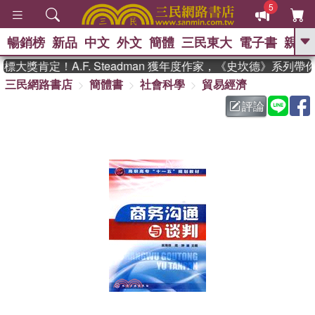
5
暢銷榜
新品
中文
外文
簡體
三民東大
電子書
親子
GO
大獎肯定！A.F. Steadman 獲年度作家，《史坎德》系列帶
三民網路書店
簡體書
社會科學
貿易經濟
、
熱搜：
東野圭吾
高希均教授回憶錄
、
、
、
The Odyssey
父親節
如果歷
評論
、
、
史是一群喵
暑期推薦
國際布克
、
、
獎 臺灣漫遊錄
方念華
台灣的李
、
、
登輝時代
數學女孩：黎曼猜想
偉大的迷走神經