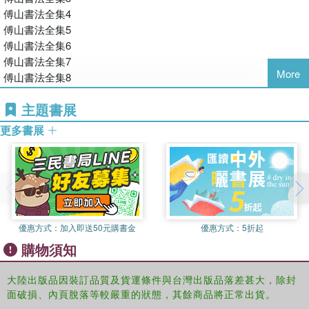
的書法藝術在中華民族整個書法歷史中有著極其重要的地位，被尊
傅山書法全集4
為“清初第一寫家”，他的“四寧四毋”學術開啟了書法藝術審美的新
傅山書法全集5
階段，在國內外享有極高的聲譽。其書法雄厚豪放，富有浪漫色
傅山書法全集6
彩。其以“二王”為宗，取法顏真卿，上追魏晉及宋元諸家，特別是
傅山書法全集7
米芾的疏狂顛逸之書風對他影響頗深。傅山楷隸行草諸體兼擅，但
More
傅山書法全集8
藝術成就最高的當屬他的草書。從其行草書法作品中可以看出，其
筆勢雄渾，如排山倒海，一發不可收；其線條婉轉飄逸，如枯藤繞
主題書展
樹，纏綿起伏；其點畫頓挫抑揚，如亂石鋪街，險峻跌宕，因而顯
更多書展
得大氣磅礴，生機盎然。近年來，隨著書法熱的持續升溫，傅山的
書法也越來越受到人們的關注，特別是他的行草書，更是受到許多
書法家和書法愛好者的喜愛。傅山的藝術成就是中華民族乃至世界
藝術寶庫的一顆璀璨明珠。
優惠方式：
加入即送50元購書金
優惠方式：
5折起
購物須知
大陸出版品因裝訂品質及貨運條件與台灣出版品落差甚大，除封
面破損、內頁脫落等較嚴重的狀態，其餘商品將正常出貨。