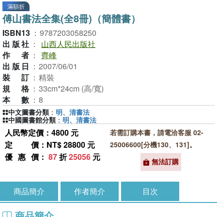
滿額折
傅山書法全集(全8冊)（簡體書）
ISBN13
：
9787203058250
出版社
：
山西人民出版社
作者
：
齊峰
出版日
：
2007/06/01
裝訂
：
精裝
規格
：
33cm*24cm (高/寬)
本數
：
8
中文圖書分類
：
明、清書法
中國圖書館分類
：
明、清書法
人民幣定價：4800 元
若需訂購本書，請電洽客服 02-
定價
：NT$ 28800 元
25006600[分機130、131]。
優惠價
：
87
折
25056
元
無法訂購
商品簡介
作者簡介
目次
商品簡介