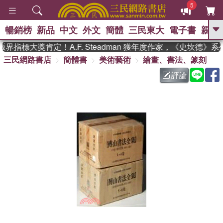
5
暢銷榜
新品
中文
外文
簡體
三民東大
電子書
親子
GO
指標大獎肯定！A.F. Steadman 獲年度作家，《史坎德》
三民網路書店
簡體書
美術藝術
繪畫、書法、篆刻
、
熱搜：
東野圭吾
高希均教授回憶錄
、
、
、
The Odyssey
父親節
如果歷
評論
、
、
史是一群喵
暑期推薦
國際布克
、
、
獎 臺灣漫遊錄
方念華
台灣的李
、
、
登輝時代
數學女孩：黎曼猜想
偉大的迷走神經