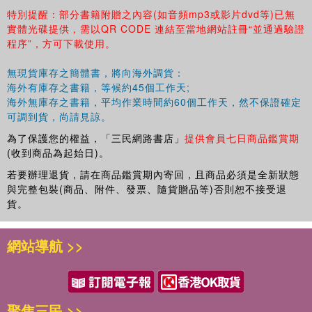
特別提醒：部分書籍附贈之內容(如音頻mp3或影片dvd等)已無
實體光碟提供，需以QR CODE 連結至當地網站註冊“並通過驗證
程序”，方可下載使用。
無現貨庫存之簡體書，將向海外調貨：
海外有庫存之書籍，等候約45個工作天;
海外無庫存之書籍，平均作業時間約60個工作天，然不保證確定
可調到貨，尚請見諒。
為了保護您的權益，「三民網路書店」
提供會員七日商品鑑賞期
(收到商品為起始日)。
若要辦理退貨，請在商品鑑賞期內寄回，且商品必須是全新狀態
與完整包裝(商品、附件、發票、隨貨贈品等)否則恕不接受退
貨。
網站導航 >>
聚焦三民 >>