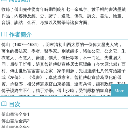
收錄了傅山先生從青年時期到晚年七十余萬字、數千幅的書法墨蹟
作品，內容涉及經、史、諸子、道教、佛教、詩文、書法、繪畫、
音韻、訓詁、金石、考據以及醫學等諸多方面。
作者簡介
傅山（1607—1684），明末清初山西太原的一位偉大歷史人物，
著名的書法家、學者、醫學家。別號頗多，諸如公它、公之它、朱
衣道人、石道人、嗇廬、僑黃、僑松等等，不一而足。先世居大
同，后徙于忻州，隨其曾祖傅朝宣移居太原陽曲（今太原北郊）西
村。傅山世出官宦書香之家，家學淵源，先祖連續七八代有治諸子
或《左傳》、《漢書》，卓然成家者。曾祖傅朝宣曾為寧化府儀
賓、承務郎，祖父傅霖累官山東參議、遼海兵備，頗有政績，其父
傅子謨終生不仕，精于治學。傅山少時，受到嚴格的家庭教育，博
More
聞強記，讀書數遍，即能背誦。15歲補博士弟子員，2O歲試高等
目次
廩餼。后就讀于三立書院，受到山西提學袁繼咸的指導和教誨，是
袁氏頗為青睞的弟子之一。
傅山書法全集1
他通曉經史諸子之學，兼工詩、書、畫、印、音韻，并對醫學、膳
傅山書法全集2
食有很深的造詣，是一位罕見的具有多方面成就的學者。尤其是他
傅山書法全集3