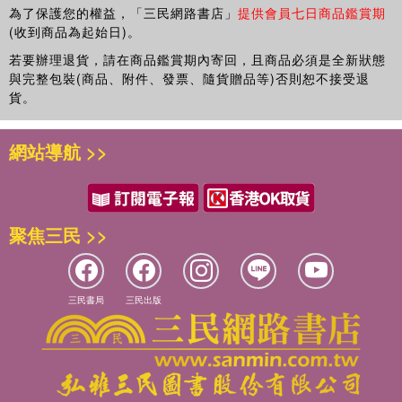
民歌謠諺卷
為了保護您的權益，「三民網路書店」
提供會員七日商品鑑賞期
附錄
(收到商品為起始日)。
有關《清詩紀事》研究與評論文獻
若要辦理退貨，請在商品鑑賞期內寄回，且商品必須是全新狀態
清詩紀事勘誤
與完整包裝(商品、附件、發票、隨貨贈品等)否則恕不接受退
《清詩紀事》作者人名索引
貨。
作者人名首字音序檢字表
作者人名首字筆畫檢字表
作者人名索引
網站導航 >>
聚焦三民 >>
三民書局
三民出版