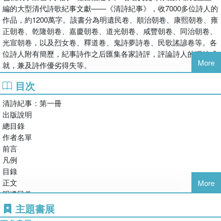
編的大型清代詩歌紀事文獻——《清詩紀事》，收7000多位詩人的
作品，約1200萬字。該書分為明遺民卷、順治朝卷、康熙朝卷、雍
正朝卷、乾隆朝卷、嘉慶朝卷、道光朝卷、咸豐朝卷、同治朝卷、
光宣朝卷，以及烈女卷、釋道卷、鬼詩夢詩卷、民歌謠諺卷等。各
位詩人附有簡歷，紀事詩作之后匯集各家詩評，評論詩人的獨特成
More
就，兼及詩作優劣得失等。
目次
清詩紀事：第一冊
出版說明
總目錄
作者名單
前言
凡例
目錄
正文
More
明遺民卷
順治朝卷
主題書展
康熙朝卷