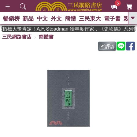
5
暢銷榜
新品
中文
外文
簡體
三民東大
電子書
親子
GO
標大獎肯定！A.F. Steadman 獲年度作家，《史坎德》系列
三民網路書店
簡體書
、
熱搜：
東野圭吾
高希均教授回憶錄
、
、
、
The Odyssey
父親節
如果歷
評論
、
、
史是一群喵
暑期推薦
國際布克
、
、
獎 臺灣漫遊錄
方念華
台灣的李
、
、
登輝時代
數學女孩：黎曼猜想
偉大的迷走神經