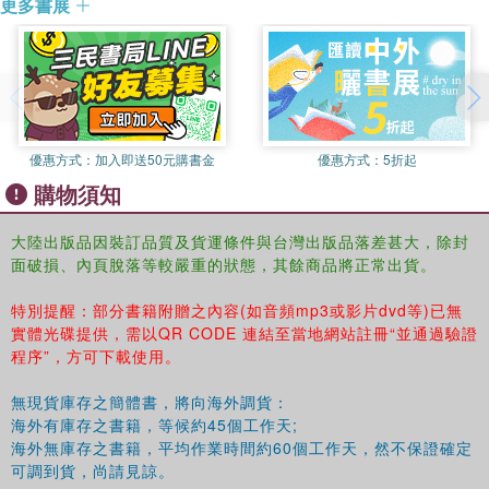
更多書展
清詩紀事：第二冊
目錄
正文
雍正朝卷
乾隆朝卷
清詩紀事：第三冊
優惠方式：
加入即送50元購書金
優惠方式：
5折起
目錄
購物須知
正文
嘉慶朝卷
道光朝卷
大陸出版品因裝訂品質及貨運條件與台灣出版品落差甚大，除封
面破損、內頁脫落等較嚴重的狀態，其餘商品將正常出貨。
咸豐朝卷
同治朝卷
特別提醒：部分書籍附贈之內容(如音頻mp3或影片dvd等)已無
清詩紀事：第四冊
實體光碟提供，需以QR CODE 連結至當地網站註冊“並通過驗證
目錄
程序”，方可下載使用。
正文
光宣進卷
無現貨庫存之簡體書，將向海外調貨：
列女卷
海外有庫存之書籍，等候約45個工作天;
釋道卷
海外無庫存之書籍，平均作業時間約60個工作天，然不保證確定
鬼詩夢詩卷
可調到貨，尚請見諒。