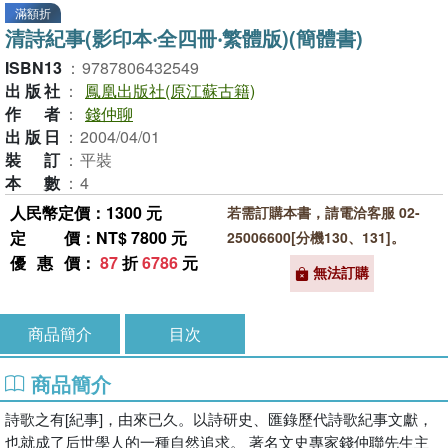
滿額折
清詩紀事(影印本‧全四冊‧繁體版)(簡體書)
ISBN13
：
9787806432549
出版社
：
鳳凰出版社(原江蘇古籍)
作者
：
錢仲聊
出版日
：
2004/04/01
裝訂
：
平裝
本數
：
4
人民幣定價：1300 元
若需訂購本書，請電洽客服 02-
定價
：NT$ 7800 元
25006600[分機130、131]。
優惠價
：
87
折
6786
元
無法訂購
商品簡介
目次
商品簡介
詩歌之有[紀事]，由來已久。以詩研史、匯錄歷代詩歌紀事文獻，
也就成了后世學人的一種自然追求。 著名文史專家錢仲聯先生主