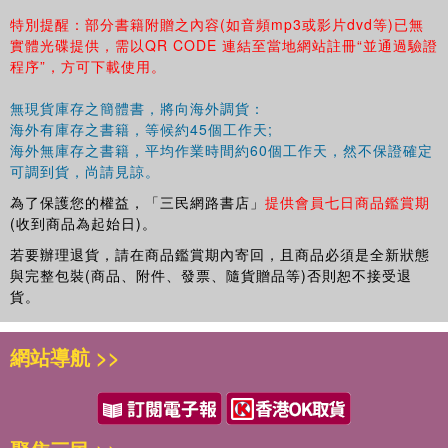
特別提醒：部分書籍附贈之內容(如音頻mp3或影片dvd等)已無
實體光碟提供，需以QR CODE 連結至當地網站註冊“並通過驗證
程序”，方可下載使用。
無現貨庫存之簡體書，將向海外調貨：
海外有庫存之書籍，等候約45個工作天;
海外無庫存之書籍，平均作業時間約60個工作天，然不保證確定
可調到貨，尚請見諒。
為了保護您的權益，「三民網路書店」
提供會員七日商品鑑賞期
(收到商品為起始日)。
若要辦理退貨，請在商品鑑賞期內寄回，且商品必須是全新狀態
與完整包裝(商品、附件、發票、隨貨贈品等)否則恕不接受退
貨。
網站導航 >>