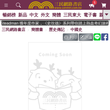
5
暢銷榜
新品
中文
外文
簡體
三民東大
電子書
親子
GO
Steadman 獲年度作家，《史坎德》系列帶你踏上熱血奇幻旅程
三民網路書店
簡體書
歷史傳記
中國史
、
熱搜：
東野圭吾
高希均教授回憶錄
、
、
、
The Odyssey
父親節
如果歷
列印
評論
、
、
史是一群喵
暑期推薦
國際布克
、
、
獎 臺灣漫遊錄
方念華
台灣的李
、
、
登輝時代
數學女孩：黎曼猜想
偉大的迷走神經