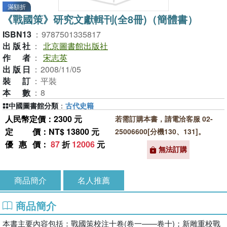
滿額折
《戰國策》研究文獻輯刊(全8冊)（簡體書）
ISBN13
：
9787501335817
出版社
：
北京圖書館出版社
作者
：
宋志英
出版日
：
2008/11/05
裝訂
：
平裝
本數
：
8
中國圖書館分類
：
古代史籍
人民幣定價：2300 元
若需訂購本書，請電洽客服 02-
定價
：NT$ 13800 元
25006600[分機130、131]。
優惠價
：
87
折
12006
元
無法訂購
商品簡介
名人推薦
商品簡介
本書主要內容包括：戰國策校注十卷(卷一——卷十)；新雕重校戰