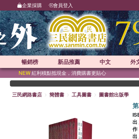
企業採購
會員登入
暢銷榜
新品
推薦
中文
外
NEW
紅利積點抵現金，消費購書更貼心
三民網路書店
簡體書
工具圖書
圖書館出版學
第
IS
出
出