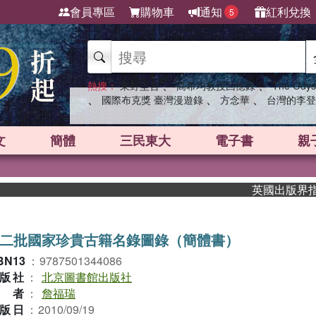
會員專區
購物車
通知
紅利兌換
5
、
、
熱搜：
東野圭吾
高希均教授回憶錄
The Odys
、
、
、
國際布克獎 臺灣漫遊錄
方念華
台灣的李登
文
簡體
三民東大
電子書
親
英國出版界指標大獎肯定
二批國家珍貴古籍名錄圖錄（簡體書）
BN13
：
9787501344086
版社
：
北京圖書館出版社
作者
：
詹福瑞
版日
：
2010/09/19