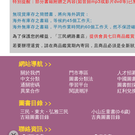
特別提醒：部分書籍附贈之內容(如音頻mp3或影片dvd等)已
無現貨庫存之簡體書，將向海外調貨：
海外有庫存之書籍，等候約45個工作天;
海外無庫存之書籍，平均作業時間約60個工作天，然不保證
為了保護您的權益，「三民網路書店」
提供會員七日商品鑑賞
若要辦理退貨，請在商品鑑賞期內寄回，且商品必須是全新狀
網站導航 >>
關於我們
門市專區
人才招
中文分類
圖書分類法
中國圖
通關密碼
學習平台
圖書館採
異業合作
閱讀潮評
紅利兌
圖書目錄 >>
三民・東大・弘雅三民
小山丘童書(0-6歲)
古籍圖書目錄
古典圖書目錄
聯絡資訊 >>