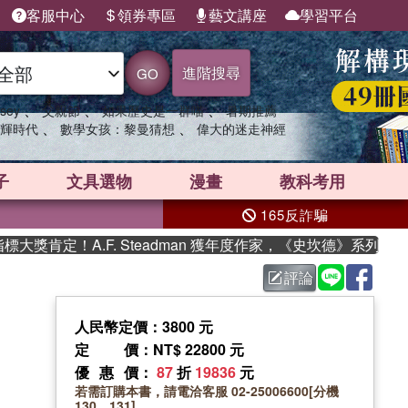
客服中心
領券專區
藝文講座
學習平台
進階搜尋
GO
、
、
、
sey
父親節
如果歷史是一群喵
暑期推薦
、
、
輝時代
數學女孩：黎曼猜想
偉大的迷走神經
子
文具選物
漫畫
教科考用
165反詐騙
！A.F. Steadman 獲年度作家，《史坎德》系列帶你踏上
評論
人民幣定價：3800 元
定價
：NT$ 22800 元
優惠價
：
87
折
19836
元
若需訂購本書，請電洽客服 02-25006600[分機
130、131]。