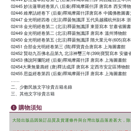
02445 妙法蓮華經卷第八 (后秦)釋鳩摩羅什譯 唐寫本 西安博
02446 維摩詰經卷下 (后秦)釋鳩摩羅什譯唐寫本 中國佛教圖
02447 金光明經四卷 (北涼)釋曇無讖譯 五代吳越國杭州刻本
02418 金光明經卷第二 (北涼)釋曇無讖譯 東晉寫本 甘肅省圖
02449 金光明經卷第二 (北涼)釋曇無讖譯 唐寫本 溫州博物館
02450 金光明經卷第五 (北涼)釋曇無讖譯 隋大業元年(605)寫
02451 合部金光明經卷第三 (隋)釋寶貴合唐寫本 上海圖書館
02452 賢劫九百佛名品第九 北涼神璽三年(399)寶賢寫本 安
02453 佛說阿彌陀經 (后秦)釋鳩摩羅什譯 唐寫本 上海圖書館
02454大乘無量壽經 (唐)釋法成譯 唐寫本 定西市安定區博物館
02455 思益經卷第四 (后秦)釋鳩摩羅什譯 唐寫本 上海圖書館
……
二、少數民族文字珍貴古籍名錄
三、其他文字珍貴古籍
購物須知
大陸出版品因裝訂品質及貨運條件與台灣出版品落差甚大，除