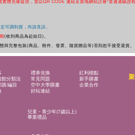
無實體光碟提供，需以QR CODE 連結至當地網站註冊“並通過驗證
確定可調到貨，尚請見諒。
期
(收到商品為起始日)。
態與完整包裝(商品、附件、發票、隨貨贈品等)否則恕不接受退貨。
募
禮券兌換
紅利積點
聚
書館分類法
常見問題
新手購書
購/編目
空中大學購書
企業合作
換
好站連結
兒童・青少年(7歲以上)
畢業禮品