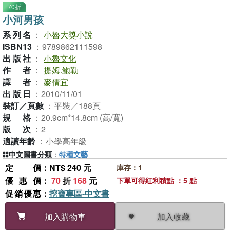
70折
小河男孩
系列名
：
小魯大獎小說
ISBN13
：
9789862111598
出版社
：
小魯文化
作者
：
提姆.鮑勒
譯者
：
麥倩宜
出版日
：
2010/11/01
裝訂／頁數
：
平裝／188頁
規格
：
20.9cm*14.8cm (高/寬)
版次
：
2
適讀年齡
：
小學高年級
中文圖書分類
：
特種文藝
定價
：NT$ 240 元
庫存：1
優惠價
：
70
折
168
元
下單可得紅利積點 ：5 點
促銷優惠
：
挖寶專區-中文書
加入收藏
加入購物車