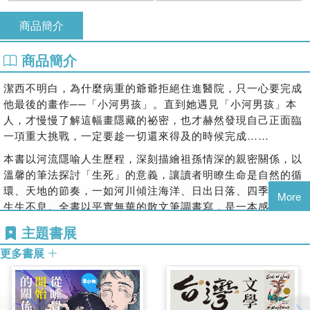
商品簡介
商品簡介
潔西不明白，為什麼病重的爺爺拒絕住進醫院，只一心要完成
他最後的畫作──「小河男孩」。直到她遇見「小河男孩」本
人，才慢慢了解這幅畫隱藏的祕密，也才赫然發現自己正面臨
一項重大挑戰，一定要趁一切還來得及的時候完成……
本書以河流隱喻人生歷程，深刻描繪祖孫情深的親密關係，以
溫馨的筆法探討「生死」的意義，讓讀者明瞭生命是自然的循
環、天地的節奏，一如河川傾注海洋、日出日落、四季交替般
More
生生不息。全書以平實無華的散文筆調書寫，是一本感人至深
的小說。
主題書展
更多書展