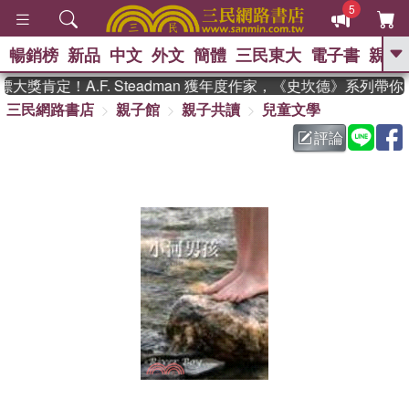
5
暢銷榜
新品
中文
外文
簡體
三民東大
電子書
親子
GO
獎肯定！A.F. Steadman 獲年度作家，《史坎德》系列帶你
三民網路書店
親子館
親子共讀
兒童文學
、
熱搜：
東野圭吾
高希均教授回憶錄
、
、
、
The Odyssey
父親節
如果歷
評論
、
、
史是一群喵
暑期推薦
國際布克
、
、
獎 臺灣漫遊錄
方念華
台灣的李
、
、
登輝時代
數學女孩：黎曼猜想
偉大的迷走神經