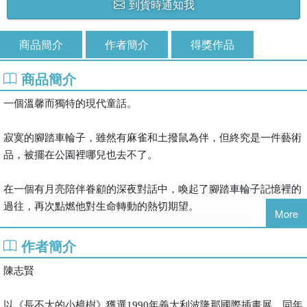
到貨時通知我
商品簡介
作者簡介
得獎作品
商品簡介
一個溫馨而獨特的現代童話。
寂寞的腳踏車輪子，雖然有麻雀和土撥鼠為伴，但終究是一件藝術
品，被擺在公園裡哪兒也去不了。
在一個有月亮陪伴眷顧的深夜對話中，喚起了腳踏車輪子記憶裡的
過往，再次點燃他對生命轉動的熱切期望。
More
在被運往博物館展示的途中，腳踏車輪子縱身一跳，為自己所追求
作者簡介
的完整，展開一場勇敢的冒險......
陳志賢
以《長不大的小樟樹》獲選1990年義大利波隆那國際插畫展，同年