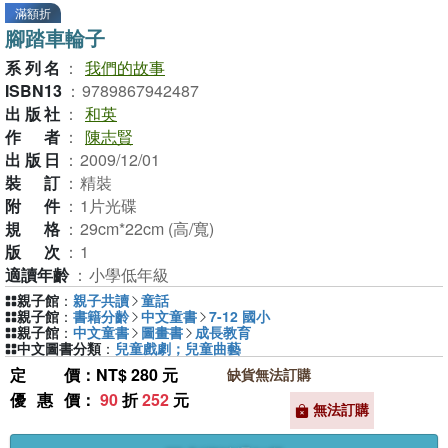
滿額折
腳踏車輪子
系列名
：
我們的故事
ISBN13
：
9789867942487
出版社
：
和英
作者
：
陳志賢
出版日
：
2009/12/01
裝訂
：
精裝
附件
：
1片光碟
規格
：
29cm*22cm (高/寬)
版次
：
1
適讀年齡
：
小學低年級
親子館
：
親子共讀
童話
親子館
：
書籍分齡
中文童書
7-12 國小
親子館
：
中文童書
圖畫書
成長教育
中文圖書分類
：
兒童戲劇；兒童曲藝
定價
：NT$ 280 元
缺貨無法訂購
優惠價
：
90
折
252
元
無法訂購