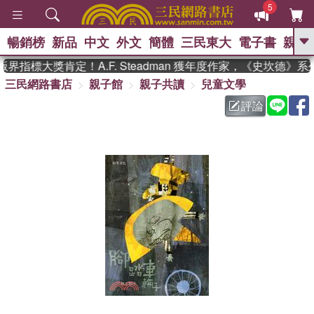
5
暢銷榜
新品
中文
外文
簡體
三民東大
電子書
親子
GO
指標大獎肯定！A.F. Steadman 獲年度作家，《史坎德》
三民網路書店
親子館
親子共讀
兒童文學
、
熱搜：
東野圭吾
高希均教授回憶錄
、
、
、
The Odyssey
父親節
如果歷
評論
、
、
史是一群喵
暑期推薦
國際布克
、
、
獎 臺灣漫遊錄
方念華
台灣的李
、
、
登輝時代
數學女孩：黎曼猜想
偉大的迷走神經