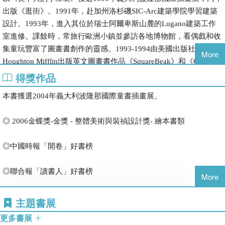
出版《逛街》。1991年，赴加州洛杉磯SIC-Arc建築學院學習建築
設計。1993年，進入其位於瑞士阿爾卑斯山麓的Lugano建築工作
室進修。課餘時，常旅行歐洲小鎮並參訪各地博物館，看偶戲和收
集童玩豐富了圖畫書創作的靈感。1993-1994由美國出版社
More
Houghton Mifflin出版英文圖畫書作品《SquareBeak》和《On A
White Pebble Hill》。2000年以《A Brand New Day》獲選波 隆那
得獎作品
“A Four-Picture Story For The New Millennium”千禧書特展。2004
本書獲選2004年義大利波隆那國際童書插畫展。
年《 腳踏車輪子》再獲選義大利波隆那國際插畫展
◎ 2006金蝶獎-金獎 - 整體美術與裝禎設計獎- 繪本書類
◎中國時報「開卷」好書榜
◎聯合報「讀書人」好書榜
More
◎「好書大家讀」第四十八梯次好書
主題書展
更多書展
◎新聞局推介中小學生優良課外讀物