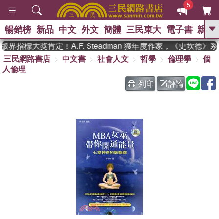
5
暢銷榜
新品
中文
外文
簡體
三民東大
電子書
親子
GO
界指標大獎肯定！A.F. Steadman 獲年度作家，《史坎德》
三民網路書店
中文書
社會人文
哲學
倫理學
個
、
熱搜：
東野圭吾
高希均教授回憶錄
人倫理
、
、
、
The Odyssey
父親節
如果歷
、
、
史是一群喵
暑期推薦
國際布克
列印
評論
、
、
獎 臺灣漫遊錄
方念華
台灣的李
、
、
登輝時代
數學女孩：黎曼猜想
偉大的迷走神經