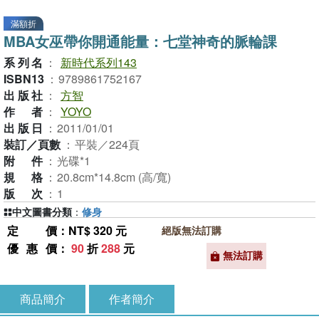
滿額折
MBA女巫帶你開通能量：七堂神奇的脈輪課
系列名
：
新時代系列143
ISBN13
：
9789861752167
出版社
：
方智
作者
：
YOYO
出版日
：
2011/01/01
裝訂／頁數
：
平裝／224頁
附件
：
光碟*1
規格
：
20.8cm*14.8cm (高/寬)
版次
：
1
中文圖書分類
：
修身
定價
：NT$ 320 元
絕版無法訂購
優惠價
：
90
折
288
元
無法訂購
商品簡介
作者簡介