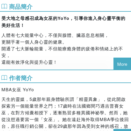
商品簡介
受大地之母感召成為女巫的YoYo，引導你進入身心靈平衡的
美好生活！
人體有七大能量中心，不僅與腺體、臟器息息相關，
更關乎著一個人身心靈的健康。
開通了七大脈輪能量，不但能療癒身體的疲倦和情緒上的不
安，
還能有效淨化與提升心靈！
More
擁有MBA學位的YoYo，從小就有靈異體質，十七歲那年到法
作者簡介
國探望留學當地的姊姊，
意外的跟一位南法女巫師學習了脈輪能量與女神魔法。
MBA女巫 YoYo
脈輪能量就如魔法學院的基礎課程，它讓困擾YoYo多年的嚴重
蕁麻疹不再發作，也讓她的肩頸痠痛、失眠、消化不良、眼壓
天生的靈媒，5歲那年親身體驗所謂「精靈異象」，從此開啟
過高和偏頭痛的毛病，在一個月內消除了不少，皮膚也恢復原
探索另一個能量世界之門；17歲時在法國鄉間巧遇吉普賽女
本的光澤。脈輪能量，可說是魔法師們維持最佳身心狀態每天
巫，在對方傾囊相授下，逐漸熟習多種異國神祕學。然而，她
必練的養生功。
從沒想過要當一個「女巫」。她在遠赴海外取得MBA學位後回
脈輪能量能幫助我們什麼呢？它會讓你有精神、心情愉快，它
台，原任職行銷公關，卻在29歲那年因為受到女神的感召，放