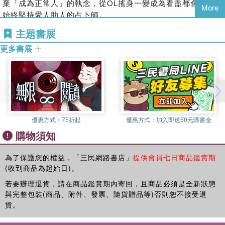
會調節我們的自律神經，它會讓我們的身心靈達到最佳的平
棄「成為正常人」的執念，從OL搖身一變成為看盡都會百態、
More
衡！
始終堅持愛人助人的占卜師。
就讓這位MBA女巫，藉著本書輕柔的喚醒你內在的脈輪能量
曾是東森「開運鑑定團」的固定命理班底，目前亦固定參與各
主題書展
吧！
媒體節目及撰寫專欄。著有年度運勢書《2008盧恩符文運勢大
更多書展
揭祕》、魔法小說《女巫之瞳：亙古女神．精靈．魔法蟾
蜍》，執業至今短短三年，已擁有一間「心靈角落」占卜館，
更發展出系統化白魔法教學課程。
目前正攻讀哲學博士，專長是盧恩文占卜、身心靈諮商、前世
解讀、寶石許願魔法、西洋風水布局、白魔法系統教學。
優惠方式：
75折起
優惠方式：
加入即送50元購書金
購物須知
為了保護您的權益，「三民網路書店」
提供會員七日商品鑑賞期
(收到商品為起始日)。
若要辦理退貨，請在商品鑑賞期內寄回，且商品必須是全新狀態
與完整包裝(商品、附件、發票、隨貨贈品等)否則恕不接受退
貨。