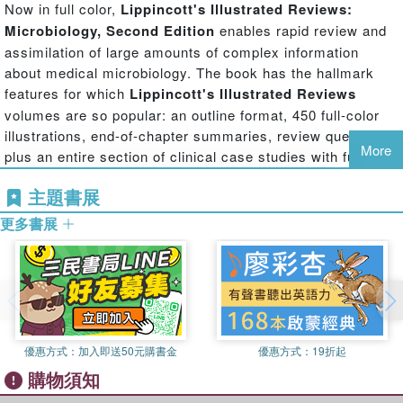
Now in full color,
Lippincott's Illustrated Reviews:
Microbiology, Second Edition
enables rapid review and
assimilation of large amounts of complex information
about medical microbiology. The book has the hallmark
features for which
Lippincott's Illustrated Reviews
volumes are so popular: an outline format, 450 full-color
illustrations, end-of-chapter summaries, review questions,
More
plus an entire section of clinical case studies with full-
color illustrations.
主題書展
This edition's medical/clinical focus has been sharpened
更多書展
to provide a high-yield review. Five additional case studies
have been included, bringing the total to nineteen. Review
questions have been reformatted to comply with USMLE
Step 1 style, with clinical vignettes.
優惠方式：
加入即送50元購書金
優惠方式：
19折起
購物須知