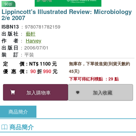
90折
Lippincott's Illustrated Review: Microbiology
2/e 2007
ISBN13
：
9780781782159
出版社
：
藝軒
作者
：
Harvey
出版日
：
2006/07/01
裝訂
：
平裝
定價
：NT$ 1100 元
無庫存，下單後進貨(到貨天數約
優惠價
：
90
折
990
元
45天)
下單可得紅利積點 ：29 點
加入收藏
加入購物車
商品簡介
商品簡介