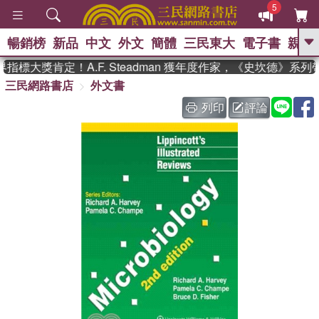
5
暢銷榜
新品
中文
外文
簡體
三民東大
電子書
親子
GO
標大獎肯定！A.F. Steadman 獲年度作家，《史坎德》系列
三民網路書店
外文書
、
、
熱搜：
東野圭吾
The Odyssey
、
、
父親節
如果歷史是一群喵
暑期
列印
評論
、
、
推薦
國際布克獎 臺灣漫遊錄
方
、
、
念華
台灣的李登輝時代
數學女
、
孩：黎曼猜想
偉大的迷走神經