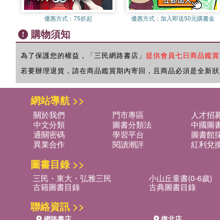
優惠方式：
75折起
優惠方式：
加入即送50元購書金
購物須知
為了保護您的權益，「三民網路書店」
提供會員七日商品鑑賞
若要辦理退貨，請在商品鑑賞期內寄回，且商品必須是全新狀
網站導航 >>
關於我們
門市專區
人才招
中文分類
圖書分類法
中國圖
通關密碼
學習平台
圖書館採
異業合作
閱讀潮評
紅利兌
圖書目錄 >>
三民・東大・弘雅三民
小山丘童書(0-6歲)
古籍圖書目錄
古典圖書目錄
聯絡資訊 >>
網路書店
復北店