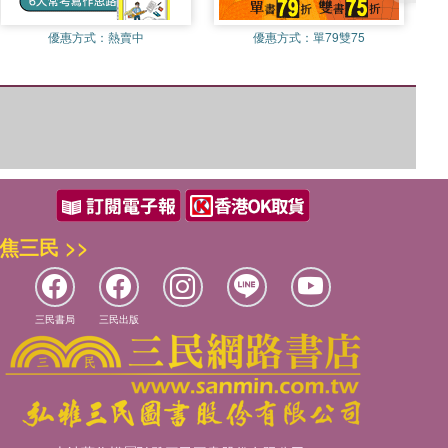
優惠方式：
熱賣中
優惠方式：
單79雙75
焦三民 >>
三民書局
三民出版