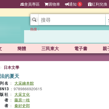
會員專區
購物車
通知
紅利兌換
5
熱搜：
文
簡體
三民東大
電子書
親
日本文學
法的夏天
列名
：
大采繪本館
BN13
：
9789866920615
版社
：
大采文化
作者
：
藤原一枝
譯者
：
秦好史郎