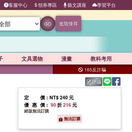
客服中心
領券專區
藝文講座
學習平台
進階搜尋
GO
子
文具選物
漫畫
教科考用
165反詐騙
評論
定價
：NT$ 240 元
優惠價
：
90
折
216
元
絕版無法訂購
無法訂購