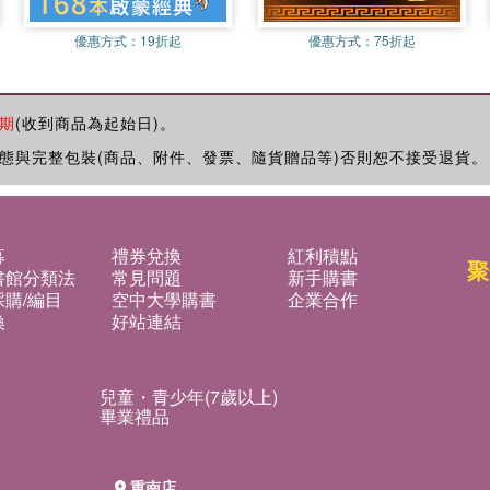
優惠方式：
19折起
優惠方式：
75折起
期
(收到商品為起始日)。
態與完整包裝(商品、附件、發票、隨貨贈品等)否則恕不接受退貨。
募
禮券兌換
紅利積點
聚
書館分類法
常見問題
新手購書
購/編目
空中大學購書
企業合作
換
好站連結
兒童・青少年(7歲以上)
畢業禮品
重南店