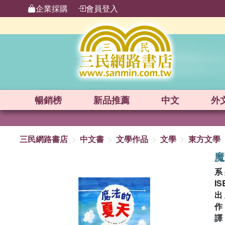
企業採購
會員登入
暢銷榜
新品
推薦
中文
外
三民網路書店
中文書
文學作品
文學
東方文學
魔
系
IS
出