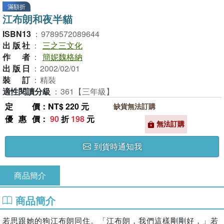
滿額折
江布朗和夜半貓
ISBN13
：
9789572089644
出版社
：
三之三文化
作者
：
簡妮魏格納
出版日
：
2002/02/01
裝訂
：
精裝
適性閱讀分級
：
361【三年級】
定價
：NT$ 220 元
缺貨無法訂購
優惠價
：
90
折
198
元
無法訂購
到貨時通知我
商品簡介
商品簡介
若思跟她的狗江布朗同住。「江布朗，我們這樣剛剛好，」若