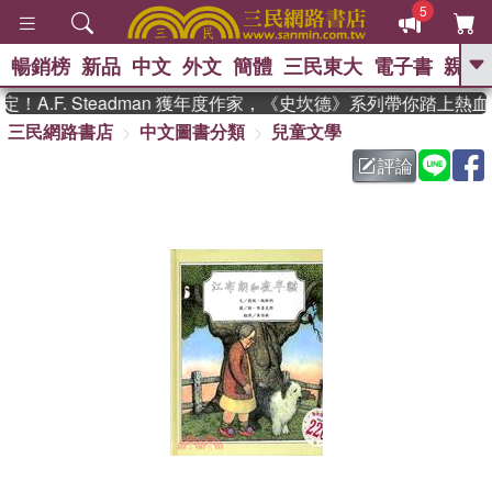
5
暢銷榜
新品
中文
外文
簡體
三民東大
電子書
親子
GO
A.F. Steadman 獲年度作家，《史坎德》系列帶你踏上熱血
三民網路書店
中文圖書分類
兒童文學
、
熱搜：
東野圭吾
高希均教授回憶錄
、
、
、
The Odyssey
父親節
如果歷
評論
、
、
史是一群喵
暑期推薦
國際布克
、
、
獎 臺灣漫遊錄
方念華
台灣的李
、
、
登輝時代
數學女孩：黎曼猜想
偉大的迷走神經