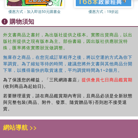
優惠方式：
加入即送50元購書金
優惠方式：
19折起
購物須知
外文書商品之書封，為出版社提供之樣本。實際出貨商品，以出
版社所提供之現有版本為主。部份書籍，因出版社供應狀況特
殊，匯率將依實際狀況做調整。
無庫存之商品，在您完成訂單程序之後，將以空運的方式為你下
單調貨。為了縮短等待的時間，建議您將外文書與其他商品分開
下單，以獲得最快的取貨速度，平均調貨時間為1~2個月。
為了保護您的權益，「三民網路書店」
提供會員七日商品鑑賞期
(收到商品為起始日)。
若要辦理退貨，請在商品鑑賞期內寄回，且商品必須是全新狀態
與完整包裝(商品、附件、發票、隨貨贈品等)否則恕不接受退
貨。
網站導航 >>