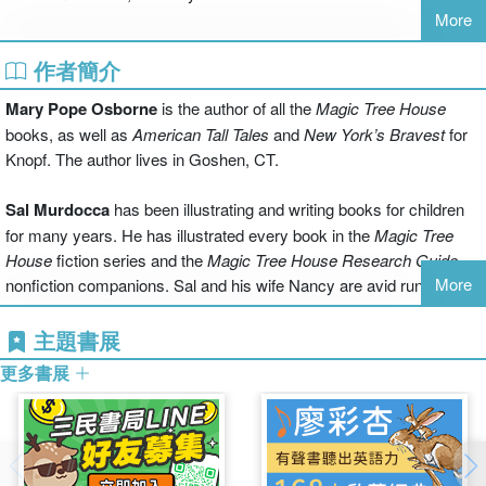
More
作者簡介
Mary Pope Osborne
is the author of all the
Magic Tree House
books, as well as
American Tall Tales
and
New York’s Bravest
for
Knopf. The author lives in
Goshen
,
CT.
Sal Murdocca
has been illustrating and writing books for children
for many years. He has illustrated every book in the
Magic Tree
House
fiction series and the
Magic Tree House Research Guide
More
nonfiction companions. Sal and his wife Nancy are avid runners
and have toured
Europe
on bicycles. He lives in
Rockland County
,
NY
.
主題書展
更多書展