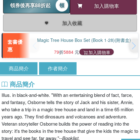
領券後再享88折起
領
加入購物車
加入收藏
Magic Tree House Box Set (Book 1-28)(附書盒)
套書優
惠
79
折
5884
元
加入購物車
商品簡介
作者簡介
商品簡介
Illus. in black-and-white. "With an entertaining blend of fact, farce,
and fantasy, Osborne tells the story of Jack and his sister, Annie,
who take a trip in a magic tree house and land in a time 65 million
years ago. They find dinosaurs and volcanoes and adventure.
Veteran storyteller Osborne builds the power of reading into the
story: it's the books in the tree house that give the kids the magic to
travel and see far, far away."--
Booklist.