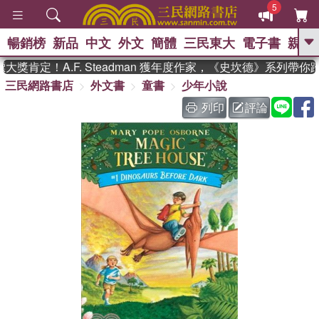
5
暢銷榜
新品
中文
外文
簡體
三民東大
電子書
親子
GO
獎肯定！A.F. Steadman 獲年度作家，《史坎德》系列帶你
三民網路書店
外文書
童書
少年小說
、
熱搜：
東野圭吾
高希均教授回憶錄
、
、
、
The Odyssey
父親節
如果歷
列印
評論
、
、
史是一群喵
暑期推薦
國際布克
、
、
獎 臺灣漫遊錄
方念華
台灣的李
、
、
登輝時代
數學女孩：黎曼猜想
偉大的迷走神經