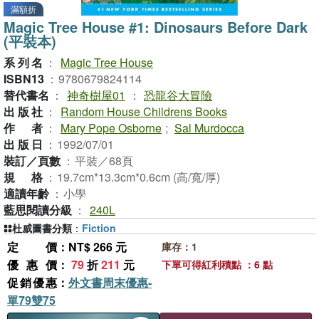
滿額折
Magic Tree House #1: Dinosaurs Before Dark
(平裝本)
系列名
：
Magic Tree House
ISBN13
：
9780679824114
替代書名
：
神奇樹屋01
：
恐龍谷大冒險
出版社
：
Random House Childrens Books
作者
：
Mary Pope Osborne
;
Sal Murdocca
出版日
：
1992/07/01
裝訂／頁數
：
平裝／68頁
規格
：
19.7cm*13.3cm*0.6cm (高/寬/厚)
適讀年齡
：
小學
藍思閱讀分級
：
240L
杜威圖書分類
：
Fiction
定價
：NT$ 266 元
庫存：1
優惠價
：
79
折
211
元
下單可得紅利積點 ：6 點
促銷優惠
：
外文書周末優惠-
單79雙75