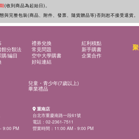
期
(收到商品為起始日)。
態與完整包裝(商品、附件、發票、隨貨贈品等)否則恕不接受退貨。
募
禮券兌換
紅利積點
聚
書館分類法
常見問題
新手購書
購/編目
空中大學購書
企業合作
換
好站連結
兒童・青少年(7歲以上)
畢業禮品
重南店
號
台北市重慶南路一段61號
電話：02-2361-7511
 9:00 PM
營業時間：11:00 AM - 9:00 PM