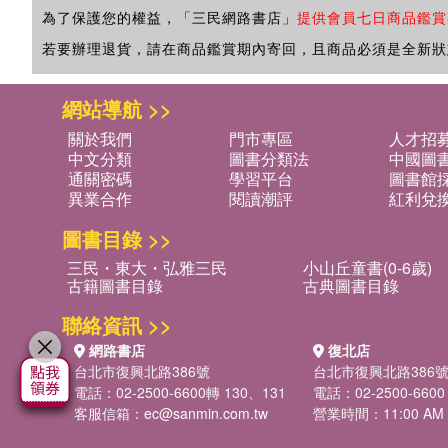
為了保護您的權益，「三民網路書店」
提供會員七日商品鑑賞
若要辦理退貨，請在商品鑑賞期內寄回，且商品必須是全新狀
網站導航 >>
關於我們
門市專區
人才招
中文分類
圖書分類法
中國圖
通關密碼
學習平台
圖書館採
異業合作
閱讀潮評
紅利兌
圖書目錄 >>
三民・東大・弘雅三民
小山丘童書(0-6歲)
古籍圖書目錄
古典圖書目錄
聯絡資訊 >>
網路書店
復北店
台北市復興北路386號
台北市復興北路386
電話：02-2500-6600轉 130、131
電話：02-2500-6600
客服信箱：
ec@sanmin.com.tw
營業時間：11:00 AM -