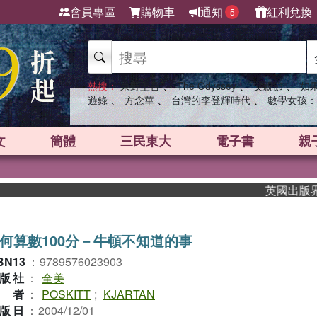
會員專區
購物車
通知
紅利兌換
5
、
、
、
熱搜：
東野圭吾
The Odyssey
父親節
如
、
、
、
遊錄
方念華
台灣的李登輝時代
數學女孩：
文
簡體
三民東大
電子書
親
英國出版界指標
何算數100分－牛頓不知道的事
BN13
：
9789576023903
版社
：
全美
作者
：
POSKITT
;
KJARTAN
版日
：
2004/12/01