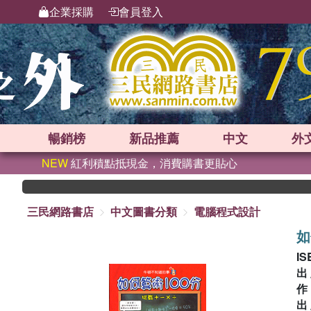
企業採購
會員登入
暢銷榜
新品
推薦
中文
外
NEW
紅利積點抵現金，消費購書更貼心
三民網路書店
中文圖書分類
電腦程式設計
如
IS
出
出