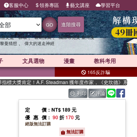
客服中心
領券專區
藝文講座
學習平台
進階搜尋
GO
、
、
果歷史是一群喵
暑期推薦
國際布克獎 臺灣漫
、
黎曼猜想
偉大的迷走神經
子
文具選物
漫畫
教科考用
165反詐騙
大獎肯定！A.F. Steadman 獲年度作家，《史坎德》系列帶
列印
評論
定價
：NT$ 189 元
優惠價
：
90
折
170
元
絕版無法訂購
無法訂購