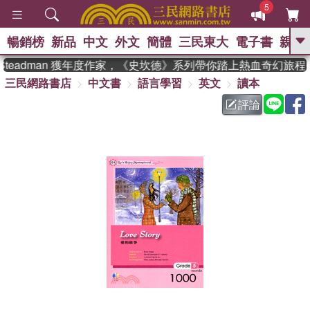
5
暢銷榜
新品
中文
外文
簡體
三民東大
電子書
親子
GO
Steadman 獲年度作家，《史坎德》系列帶你踏上熱血奇幻旅程
三民網路書店
中文書
語言學習
英文
讀本
、
熱搜：
東野圭吾
高希均教授回憶錄
、
、
、
The Odyssey
父親節
如果歷
評論
、
、
史是一群喵
暑期推薦
國際布克
、
、
獎 臺灣漫遊錄
方念華
台灣的李
、
、
登輝時代
數學女孩：黎曼猜想
偉大的迷走神經