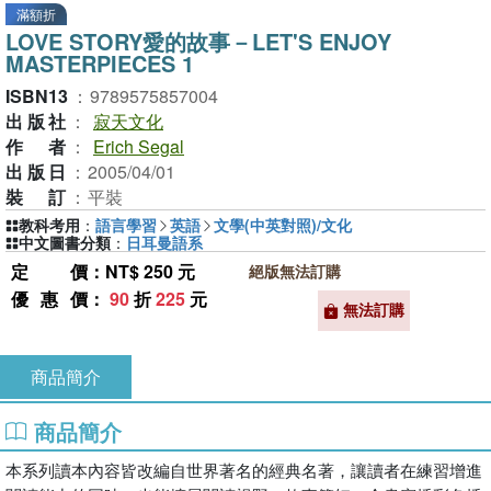
滿額折
LOVE STORY愛的故事－LET'S ENJOY
MASTERPIECES 1
ISBN13
：
9789575857004
出版社
：
寂天文化
作者
：
Erich Segal
出版日
：
2005/04/01
裝訂
：
平裝
教科考用
：
語言學習
英語
文學(中英對照)/文化
中文圖書分類
：
日耳曼語系
定價
：NT$ 250 元
絕版無法訂購
優惠價
：
90
折
225
元
無法訂購
商品簡介
商品簡介
本系列讀本內容皆改編自世界著名的經典名著，讓讀者在練習增進