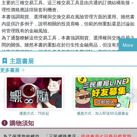
主要的三種交易工具。這三種交易工具是由共通的訂價結構銜接－
理性價格應該排除套利機會。
本書強調期貨、選擇權與交換交易在風險管理方面的運用。雖然書
內提供許多例子，說明相關的投資肩略，但範的例重點還是討論如
何管理既有的金融風險。
為了通盤瞭解這些交易工具，本書強調期貨、選擇權與交換交易之
間的關係。雖然本書的重點在於衍生性金融商品，但沒有忽略傳統
More
的商品期貨契約。根據作者多年來的教學經驗，發現從沒有現金流
量的實體商品著手(如黃金)，最容易讓學習者瞭解期貨契約。
主題書展
本書附有一套配合運用的電腦軟體。所附軟體Option幾乎可以計算
更多書展
本書討論的每種選擇權理論價值，包括異形選擇權在內。另外，
Option也可以繪製選擇權價值的多種函數關係圖形。配合這套軟
體，探討正文的解說，有助於瞭解選擇權的訂價理論。
優惠方式：
75折起
優惠方式：
加入即送50元購書金
購物須知
為了保護您的權益，「三民網路書店」
提供會員七日商品鑑賞期