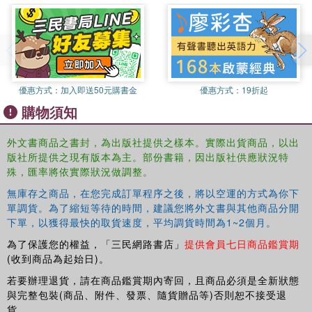
jargon-free explanations of grammar
abundant exercises with full answer key
subject index.
Basic Japanese
is suitable both for class use and
independent study making it an ideal grammar reference
and practice resource for both beginners and students
優惠方式：
加入即送50元購書金
優惠方式：
19折起
with some knowledge of the language.
購物須知
外文書商品之書封，為出版社提供之樣本。實際出貨商品，以出
版社所提供之現有版本為主。部份書籍，因出版社供應狀況特
殊，匯率將依實際狀況做調整。
無庫存之商品，在您完成訂單程序之後，將以空運的方式為你下
單調貨。為了縮短等待的時間，建議您將外文書與其他商品分開
下單，以獲得最快的取貨速度，平均調貨時間為1~2個月。
為了保護您的權益，「三民網路書店」
提供會員七日商品鑑賞期
(收到商品為起始日)。
若要辦理退貨，請在商品鑑賞期內寄回，且商品必須是全新狀態
與完整包裝(商品、附件、發票、隨貨贈品等)否則恕不接受退
貨。