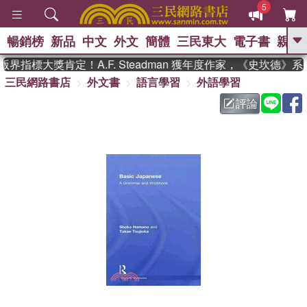
5
暢銷榜
新品
中文
外文
簡體
三民東大
電子書
親子
GO
界指標大獎肯定！A.F. Steadman 獲年度作家，《史坎德》
三民網路書店
外文書
語言學習
外語學習
、
熱搜：
東野圭吾
高希均教授回憶錄
、
、
、
The Odyssey
父親節
如果歷
評論
、
、
史是一群喵
暑期推薦
國際布克
、
、
獎 臺灣漫遊錄
方念華
台灣的李
、
、
登輝時代
數學女孩：黎曼猜想
偉大的迷走神經