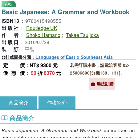
90折
Basic Japanese: A Grammar and Workbook
ISBN13
：
9780415498555
出版社
：
Routledge UK
作者
：
Shoko Hamano
;
Takae Tsujioka
出版日
：
2010/07/28
裝訂
：
平裝
杜威圖書分類
：
Languages of East & Southeast Asia
定價
：NT$ 9300 元
若需訂購本書，請電洽客服 02-
優惠價
：
90
折
8370
元
25006600[分機130、131]。
無法訂購
商品簡介
作者簡介
商品簡介
Basic Japanese: A Grammar and Workbook
comprises an
accessible reference grammar and related exercises in a