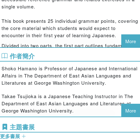
single volume.
This book presents 25 individual grammar points, covering
the core material which students would expect to
encounter in their first year of learning Japanese.
More
Divided into two parts, the first part outlines fundamental
components of Japanese including the writing system,
作者簡介
pronunciation, word order, particles and conjugation
patterns, while the second part builds on this foundation
Shoko Hamano is Professor of Japanese and International
by introducing basic grammatical patterns organised by
Affairs in The Department of East Asian Languages and
the task they achieve. Grammar points are followed by
Literatures at George Washington University.
contextualised examples and exercises which allow
students to reinforce and consolidate their learning.
Takae Tsujioka is a Japanese Teaching Instructor in The
Department of East Asian Languages and Literatures at
Key features include:
George Washington University.
More
clear, accessible format
主題書展
many useful language examples
transliteration of all examples
更多書展