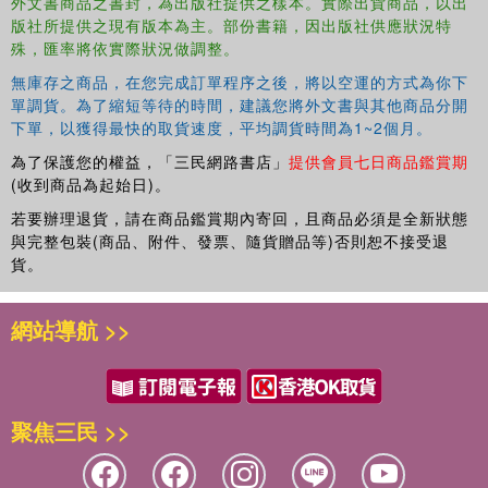
外文書商品之書封，為出版社提供之樣本。實際出貨商品，以出
firm performance, particularly given the current trend for
版社所提供之現有版本為主。部份書籍，因出版社供應狀況特
firms to simultaneously concentrate geographically and
殊，匯率將依實際狀況做調整。
multilocalize domestically and internationally. The
proposed methodology of analysis can be used to study
無庫存之商品，在您完成訂單程序之後，將以空運的方式為你下
other manufacturing sectors in other European countries.
單調貨。為了縮短等待的時間，建議您將外文書與其他商品分開
下單，以獲得最快的取貨速度，平均調貨時間為1~2個月。
為了保護您的權益，「三民網路書店」
提供會員七日商品鑑賞期
(收到商品為起始日)。
若要辦理退貨，請在商品鑑賞期內寄回，且商品必須是全新狀態
與完整包裝(商品、附件、發票、隨貨贈品等)否則恕不接受退
貨。
網站導航 >>
聚焦三民 >>