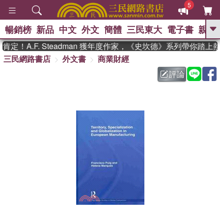
5
暢銷榜
新品
中文
外文
簡體
三民東大
電子書
親子
GO
！A.F. Steadman 獲年度作家，《史坎德》系列帶你踏上
三民網路書店
外文書
商業財經
、
熱搜：
東野圭吾
高希均教授回憶錄
、
、
、
The Odyssey
父親節
花開錦
評論
、
、
、
繡
暑期推薦
方念華
台灣的
、
李登輝時代
數學女孩：黎曼猜想
、
、
偉大的迷走神經
如果歷史是一
、
群喵
臺灣漫遊錄