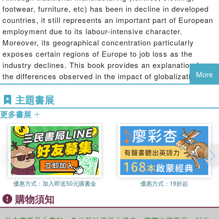
footwear, furniture, etc) has been in decline in developed
countries, it still represents an important part of European
employment due to its labour-intensive character.
Moreover, its geographical concentration particularly
exposes certain regions of Europe to job loss as the
industry declines. This book provides an explanation for
More
the differences observed in the impact of globalization
which is based on the influence of the territory and of the
主題書展
production specialization of the firms. The conclusions
presented in the book are withdrawn from a detailed study
更多書展
of the Spanish textile-clothing sector.
The book highlights the intensity of the relationship
between the organizational model of the territory where the
firms are located (high concentration of interrelated firms
in a well-defined geographical area called "industrial
優惠方式：
加入即送50元購書金
優惠方式：
19折起
district"), the specialization strategy implemented and the
購物須知
globalization of the economy. It also suggests the need to
consider those factors as interdependent determinants of