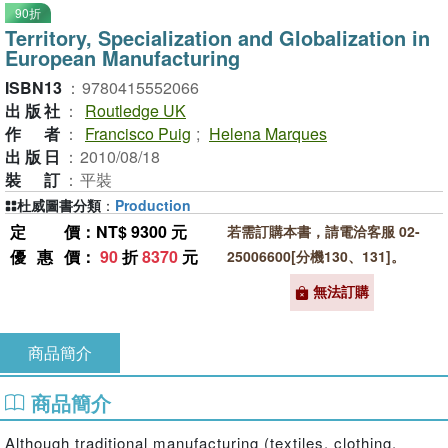
90折
Territory, Specialization and Globalization in
European Manufacturing
ISBN13
：
9780415552066
出版社
：
Routledge UK
作者
：
Francisco Puig
;
Helena Marques
出版日
：
2010/08/18
裝訂
：
平裝
杜威圖書分類
：
Production
定價
：NT$ 9300 元
若需訂購本書，請電洽客服 02-
優惠價
：
90
折
8370
元
25006600[分機130、131]。
無法訂購
商品簡介
商品簡介
Although traditional manufacturing (textiles, clothing,